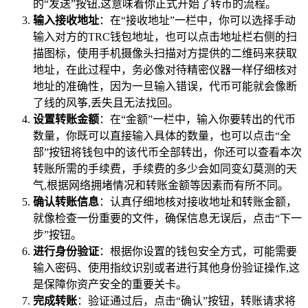
的“发送”按钮,这意味着你正式开始了转币的流程。
输入接收地址
：在“接收地址”一栏中，你可以选择手动
输入对方的TRC钱包地址，也可以点击地址栏右侧的扫
描图标，使用手机摄像头扫描对方提供的二维码来获取
地址，在此过程中，务必像对待精密仪器一样仔细核对
地址的准确性，因为一旦输入错误，代币可能就会像断
了线的风筝,丢失且无法找回。
设置转账金额
：在“金额”一栏中，输入你要转出的代币
数量，你既可以直接输入具体的数量，也可以点击“全
部”按钮将钱包中的该代币全部转出，你还可以查看本次
转账所需的手续费，手续费的多少会如同变幻莫测的天
气,根据网络拥堵情况和转账金额等因素而有所不同。
确认转账信息
：认真仔细地核对接收地址和转账金额，
就像检查一份重要的文件，确保信息无误后，点击“下一
步”按钮。
进行身份验证
：根据你设置的钱包安全方式，可能需要
输入密码、使用指纹识别或者进行其他身份验证操作,这
是保障你资产安全的重要关卡。
完成转账
：验证通过后，点击“确认”按钮，转账请求将