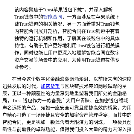
该内容聚焦于“trust苹果钱包下载”，并深入解析
Trust钱包中的
智能合同
，一方面涉及在苹果系统下
载Trust钱包的相关情况，另一方面着重对Trust钱包
内智能合同展开剖析，智能合同在Trust钱包中有着
独特的运行机制和作用，了解其在该钱包中的具体
特性，有助于用户更好地利用Trust钱包进行相关操
作，同时也能让用户更深入地理解智能合同在数字
资产交易等场景中的应用，为使用Trust钱包提供专
业参考。
在当今这个数字化金融浪潮汹涌澎湃、以前所未有的速度
迅猛发展的时代，
加密货币
与区块链技术宛如两颗璀璨的星
辰，正以一种颠覆性的力量深刻地重塑着我们所处的金融格
局，Trust 钱包作为一款备受广大用户青睐、在加密钱包领域
声名远扬的产品，宛如一座安全可靠且便捷高效的桥梁，为用
户精心打造了一场便捷且安全的加密资产管理盛宴，而其中的
智能合同，更是犹如一颗蕴含着无限潜力的明珠，一项极具创
新性与前瞻性的卓越功能，值得我们投入大量的精力去深入探