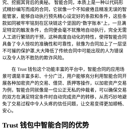
究、挖掘其背后的奥秘。 智能合同，本质上是一种以代码形
式精妙编写而成的合同，它就像一个不知疲倦且精准无误的智
能管家，能够自动执行预先精心设定好的条款和条件，这些条
款如同被牢牢铭刻在区块链这个坚固的“数字账本”上，一旦满
足特定的触发条件，合同便会毫不犹豫地自动执行，完全无需
人工进行繁琐的干预，这种高度自动化的特性，使得智能合同
具备了令人惊叹的准确性和可靠性，就像为合同加上了一层坚
不可摧的保护罩,大大降低了传统合同中可能出现的人为错误
以及令人防不胜防的欺诈风险。
在 Trust 钱包这个功能丰富的平台中，智能合同的应用场
景可谓是丰富多彩、十分广泛，用户能够充分利用智能合同开
展各种加密资产的交易、借贷、质押等操作，以加密资产交易
为例，智能合同就像是一位公正无私的仲裁者，可以确保交易
的双方在满足特定条件时自动完成资产的转移，从而巧妙地避
免了交易过程中令人头疼的信任问题，让交易变得更加顺畅、
安心。
Trust 钱包中智能合同的优势