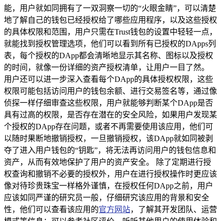
能，用户就如同拥有了一双洞察一切的“火眼金睛”，可以清楚
地了解自己的钱包已经授权给了哪些应用程序，以及这些授权
的具体权限和范围，用户只需在Trust钱包的设置中轻轻一点，
就能找到授权管理选项，他们可以看到所有已授权的DApps列
表，每个授权的DApp都会清晰地显示其名称、图标以及授权
的时间，就像一份详细的资产授权清单，让用户一目了然。
用户还可以进一步深入查看每个DApp的具体授权权限，这些
权限可能包括访问用户的钱包余额、进行交易签名等，通过像
侦探一样仔细审查这些权限，用户就能够判断某个DApp是否
具有过高的权限，是否存在潜在的安全风险，如果用户发现某
个授权的DApp存在问题，或者不再需要使用该应用，他们可
以随时果断地撤销授权，一旦撤销授权，该DApp就如同被剥
夺了进入用户钱包的“钥匙”，将无法再访问用户的钱包信息和
资产，从而有效地保护了用户的资产安全。 除了定期进行授
权查询和撤销不必要的授权外，用户在进行授权操作时更应该
像对待珍贵珠宝一样格外谨慎，在授权任何DApp之前，用户
应该如同严谨的研究员一般，仔细研究该应用的背景和安全
性，他们可以查看该应用的
官方网站
，了解其开发团队、运营