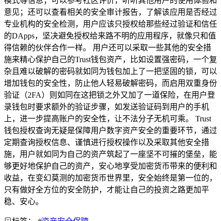
模式等信息；可以参考社区评价，听听其他用户的使用体验和
意见；还可以查看相关的安全审计报告，了解该应用是否经过
专业机构的安全检测，用户应该只授权给那些经过验证和信任
的DApps，坚决避免授权给来路不明的应用程序，就像只和值
得信赖的伙伴合作一样。 用户还可以采取一些其他的安全措
施来精心保护自己的Trust钱包资产，比如设置强密码，一个复
杂且难以破解的密码就如同为钱包加上了一把坚固的锁，可以
增加钱包的安全性，防止他人轻易破解密码，而启用双重身份
验证（2FA）则如同在这把锁之外又加了一道保险，在用户登
录钱包时要求额外的验证步骤，如发送验证码到用户的手机
上，进一步提高账户的安全性，让不法分子无机可乘。 Trust
钱包授权查询无疑是保障用户数字资产安全的重要环节，通过
定期查询授权信息、谨慎进行授权操作以及采取其他安全措
施，用户就如同为自己的资产筑起了一座坚不可摧的堡垒，能
够更好地保护自己的资产，安心地享受加密货币带来的便利和
收益，在变幻莫测的加密货币世界里，安全始终是第一位的，
只有做好全方位的安全防护，才能让自己的投资之路更加平
稳、安心。