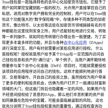
Trust钱包是一款独具特色的去中心化加密货币钱包，它赋予了
用户如同掌控宝藏钥匙一般的权力，允许用户直接掌控自己的
私钥，进而对数字资产拥有完全的控制权，用户可以在Trust钱
包这个功能强大的“数字保险箱”中，存储多种不同类型的加密
货币，像比特币、以太坊等这些在加密货币领域赫赫有名的币
种都能在这里找到安身之所，用户还能轻松地进行交易、转账
等一系列操作，就如同在传统银行办理业务一般便捷，为了实
现更多丰富多样的功能，并且与各种
去中心化应用
（DApps）
进行深度交互，用户有时就需要对某些应用进行授权。 什么
是授权呢？授权就是用户给予某个DApp在一定范围内访问自
己钱包信息和资产的“通行证”，举个例子，当用户满怀期待地
想要参与某个去中心化金融（DeFi）项目时，可能就需要授权
该项目的应用程序访问自己的钱包，这样才能顺利地进行借
贷、交易等操作，开启自己的投资之旅，虽然授权为用户带来
了更多的便利和投资机会，仿佛为用户打开了一扇通往财富新
领域的大门，但这扇门背后也隐藏着一定的风险，如果用户在
不经意间授权给了恶意的DApp，那么他们辛苦积累的资产就
如同暴露在危险中的宝藏，可能会面临被盗取的风险。 这也
就充分说明了Trust钱包授权查询的重要性，通过授权查询功