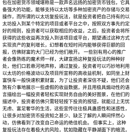
包在加密货币领域堪称是一款声名远扬的加密货币钱包，它具
备强大的功能，能够支持以太坊等多种加密资产的存储与交易
操作，而所谓的以太坊复投玩法，就是投资者把自己持有的以
太坊投入到某个特定的项目或者平台之中，按照双方事先约定
好的规则，投资者可以获取相应的收益，之后，投资者会将所
获得的这些收益再次投入到该项目或平台，期望通过这种方式
实现资产的复利增长，幻想着在短时间内能够获得巨额的回
报，仿佛财富的大门已经为他们敞开。 一些别有用心的推广
者会像熟练的魔术师一样，大肆宣扬这种复投玩法的种种好
处，他们口若悬河地声称，通过复投，投资者可以巧妙地利用
以太坊的价格波动以及项目所宣称的高收益机制，如同坐上财
富快车一般快速积累财富，为了让投资者深信不疑，他们还会
煞有介事地展示一些虚假的收益数据，并且用极具煽动性的语
言描绘出一幅投资者轻松实现财务自由的美好图景，在他们的
描述中，投资者仿佛只需轻轻按下投资的按钮，就能过上无忧
无虑、富足奢华的生活，这些宣传往往极具蛊惑性和迷惑性，
让很多对加密货币投资知之甚少、缺乏了解的人瞬间怦然心
动，仿佛看到了改变自己命运的绝佳机会。 但事实上，这种
复投玩法存在着极大的风险，犹如隐藏在平静湖面下的暗流，