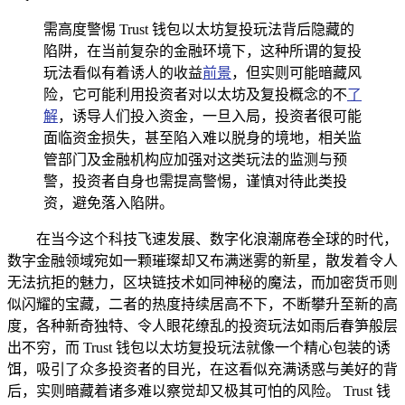
需高度警惕 Trust 钱包以太坊复投玩法背后隐藏的
陷阱，在当前复杂的金融环境下，这种所谓的复投
玩法看似有着诱人的收益
前景
，但实则可能暗藏风
险，它可能利用投资者对以太坊及复投概念的不
了
解
，诱导人们投入资金，一旦入局，投资者很可能
面临资金损失，甚至陷入难以脱身的境地，相关监
管部门及金融机构应加强对这类玩法的监测与预
警，投资者自身也需提高警惕，谨慎对待此类投
资，避免落入陷阱。
在当今这个科技飞速发展、数字化浪潮席卷全球的时代，
数字金融领域宛如一颗璀璨却又布满迷雾的新星，散发着令人
无法抗拒的魅力，区块链技术如同神秘的魔法，而加密货币则
似闪耀的宝藏，二者的热度持续居高不下，不断攀升至新的高
度，各种新奇独特、令人眼花缭乱的投资玩法如雨后春笋般层
出不穷，而 Trust 钱包以太坊复投玩法就像一个精心包装的诱
饵，吸引了众多投资者的目光，在这看似充满诱惑与美好的背
后，实则暗藏着诸多难以察觉却又极其可怕的风险。 Trust 钱