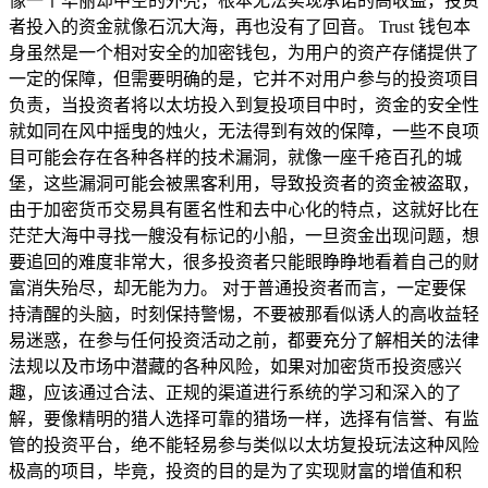
像一个华丽却中空的外壳，根本无法实现承诺的高收益，投资
者投入的资金就像石沉大海，再也没有了回音。 Trust 钱包本
身虽然是一个相对安全的加密钱包，为用户的资产存储提供了
一定的保障，但需要明确的是，它并不对用户参与的投资项目
负责，当投资者将以太坊投入到复投项目中时，资金的安全性
就如同在风中摇曳的烛火，无法得到有效的保障，一些不良项
目可能会存在各种各样的技术漏洞，就像一座千疮百孔的城
堡，这些漏洞可能会被黑客利用，导致投资者的资金被盗取，
由于加密货币交易具有匿名性和去中心化的特点，这就好比在
茫茫大海中寻找一艘没有标记的小船，一旦资金出现问题，想
要追回的难度非常大，很多投资者只能眼睁睁地看着自己的财
富消失殆尽，却无能为力。 对于普通投资者而言，一定要保
持清醒的头脑，时刻保持警惕，不要被那看似诱人的高收益轻
易迷惑，在参与任何投资活动之前，都要充分了解相关的法律
法规以及市场中潜藏的各种风险，如果对加密货币投资感兴
趣，应该通过合法、正规的渠道进行系统的学习和深入的了
解，要像精明的猎人选择可靠的猎场一样，选择有信誉、有监
管的投资平台，绝不能轻易参与类似以太坊复投玩法这种风险
极高的项目，毕竟，投资的目的是为了实现财富的增值和积