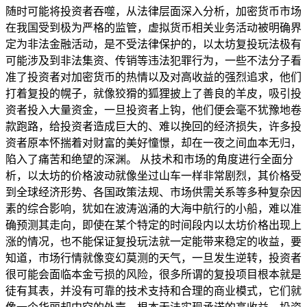
随时可能将投资者吞噬，从法律层面深入分析，加密货币市场
在我国受到极为严格的监管，虚拟货币相关业务活动被明确界
定为非法金融活动，是不受法律保护的，以太坊复投玩法极有
可能涉及到非法集资、传销等违法犯罪行为，一些不法分子看
准了投资者对加密货币的热情以及对高收益的强烈追求，他们
打着复投的幌子，就像狡猾的狐狸披上了善良的羊皮，吸引投
资者投入大量资金，一旦投资者上钩，他们便会毫不犹豫地卷
款跑路，给投资者造成巨大的、难以挽回的经济损失，许多投
资者原本怀揣着对财富的美好憧憬，却在一夜之间血本无归，
陷入了痛苦和绝望的深渊。 从技术和市场的角度进行全面分
析，以太坊的价格波动就像坐过山车一样非常剧烈，其价格受
到全球经济形势、各国政策法规、市场供需关系等多种复杂因
素的综合影响，犹如在波涛汹涌的大海中航行的小船，难以准
确预测其走向，即使在某个特定的时间段内以太坊价格出现上
涨的情况，也不能保证复投玩法就一定能带来稳定的收益，要
知道，市场行情就像变幻莫测的天气，一旦发生逆转，投资者
很可能会面临本金亏损的风险，很多所谓的复投项目根本就是
徒有其表，并没有可靠的技术支持和合理的商业模式，它们就