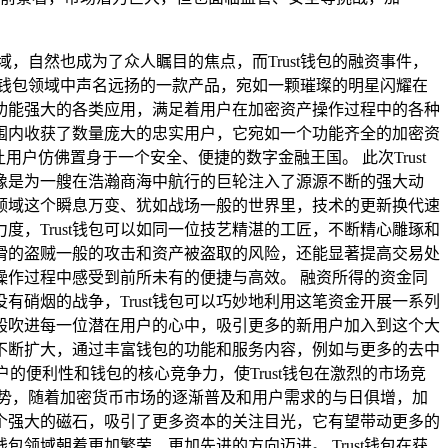
自然也成为了众人瞩目的焦点，而Trust钱包的融资事件，
币钱包领域中声名远扬的一款产品，宛如一颗璀璨的明星闪耀在
功能强大的各类应用，满足着用户在加密资产操作过程中的各种
范围内收获了数量庞大的忠实用户，它宛如一个功能齐全的加密资
户仿佛置身于一个安全、便捷的数字金融王国。 此次Trust
像是为一艘在浩瀚商海中航行的巨轮注入了源源不断的强大动
密领域这个瞬息万变、犹如战场一般的世界里，技术的更新换代速
，Trust钱包可以如同一位技艺精湛的工匠，不断精心雕琢和
猾的盗贼一般的攻击和资产被盗取的风险，还能显著提高交易处
作过程中感受到前所未有的便捷与高效。 融资所得的资金同
硝烟的战争，Trust钱包可以巧妙地利用这笔资金开展一系列
一般吹进每一位潜在用户的心中，吸引更多的新用户加入到这个大
不断扩大，通过丰富钱包的功能和服务内容，例如与更多的去中
便利性和钱包的核心竞争力，使Trust钱包在激烈的市场竞
趋势，随着加密货币市场的逐渐普及和用户需求的与日俱增，加
个强大的磁石，吸引了更多资本的关注目光，它有望带动更多的
域朝着更加繁荣、更加先进的方向迈进。 Trust钱包在获