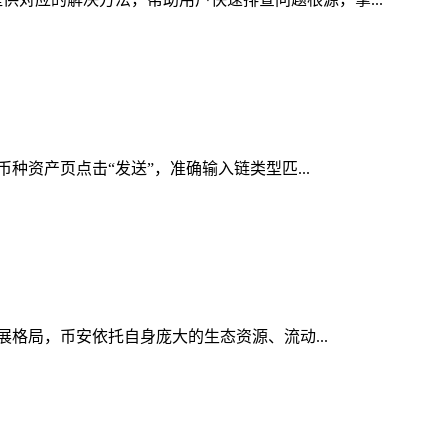
币种资产页点击“发送”，准确输入链类型匹...
发展格局，币安依托自身庞大的生态资源、流动...