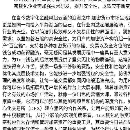
密钱包企业需加强技术研发，提升安全性，以适应不断变
在当今数字化金融风起云涌的浪潮之中,加密货币市场呈现
更是如同一颗投入平静湖面的巨石，在行业内激起层层涟漪，引
行业的天空，它以简洁到极致却又不失易用性的界面设计，犹
需求；以坚如磐石般的高安全性，为用户的加密资产构筑起一道
产“百宝箱”，支持着多种加密货币的存储、交易以及全方位的管
钱包成功获得融资，毫无疑问是其发展历程中一座具有重大意
力，为Trust钱包的后续发展提供了坚实无比的物质基础，
度快得令人咋舌，就像一场永不停歇的赛跑，安全性和性能的提
优化其底层技术架构，它能够进一步增强钱包的安全性，仿佛
理的速度和效率，让每一笔交易都如同闪电般迅速完成，为用
样可以在市场拓展和用户增长的舞台上大展拳脚，随着加密货币
行之有效的市场推广活动，就像一位出色的营销大师，通过各种
家庭中来，它还可以加强与其他加密项目和机构的深度合作，
心化交易所（DEX）建立紧密的合作关系，让用户能够如同在
争中脱颖而出。 从行业影响的宏观角度来看，Trust钱包
密钱包作为存储和管理加密资产的重要工具，其重要性日益凸
资金如同潺潺流水一般流入加密钱包领域，为整个行业注入新的