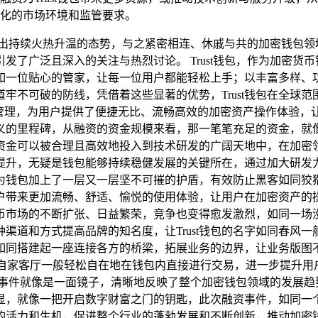
化的市场环境和监管要求。
出持续火热升温的态势，与之紧密相连、休戚与共的加密钱包领域，
发了广泛且深入的关注与热烈讨论。 Trust钱包，作为加密货
如一位贴心的管家，让每一位用户都能轻松上手；以丰富多样、
牢不可破的防线，凭借着这些显著的优势，Trust钱包在全球
理，为用户提供了便捷无比、流畅高效的加密资产操作体验，让用
义的里程碑，从融资的资金规模来看，那一笔笔充足的资金，就
这笔资金可以被合理且高效地投入到技术研发的广阔天地中，在加
升，无疑是钱包能够持续稳健发展的关键所在，通过加大研发力度
为钱包加上了一层又一层坚不可摧的护盾，有效防止黑客如同狡
户带来更加流畅、舒适、愉悦的使用体验，让用户在加密资产的操
市场的不断扩张、日益繁荣，竞争也变得愈发激烈，如同一场没有
渠道和方式提高品牌的知名度，让Trust钱包的名字如同春风
如同搭建起一座连接各方的桥梁，拓展业务的边界，让业务版图
自家客厅一般轻松自在地在钱包内直接进行交易，进一步提升用户的
的融资事件就像是一面镜子，清晰地反映了整个加密钱包领域的发展
显，就像一把开启数字财富之门的钥匙，此次融资事件，如同一
活力和生机，促进整个行业的蓬勃发展和不断创新，推动加密钱包领