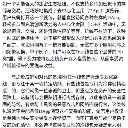
如一个功能强大的加密生态枢纽，不仅支持多种加密货币的存
储与交易，还巧妙地集成了去中心化应用（DApp）浏览器，
用户只需打开这一个钱包，就能直接访问各种各样的DApp，
轻松参与到充满创新活力的去中心化金融（DeFi）活动中，无
论是借贷、交易，还是流动性挖矿等等，统统不在话下，这种
一站式的便捷体验，对于那些渴望深入涉足DeFi生态系统的用
户而言，就如同拥有了一把万能钥匙，无需在多个应用程序之
间频繁切换，举个例子，用户可以在Trust钱包这个温馨的“小
窝”里，毫不费力地将
以太坊
资产存入借贷协议，从而享受资
产增值带来的喜悦与收益。
与之形成鲜明对比的是,部分其他钱包选择走专业化路
线，更专注于某一项特定功能，有些钱包是专门为冷存储精心
设计的，它们就像一位忠诚的卫士，将重点放在资产的安全性
保障上，这些钱包会把私钥进行离线存储，以此来筑造一道坚
固的防线，有效防止黑客的恶意攻击和网络盗窃行为，这类钱
包通常不会配备像DApp浏览这样复杂的功能，倘若用户仅仅
是单纯地想要安全稳妥地存储资产，而不打算参与那些复杂多
变的DeFi活动，那么选择这种专业性的冷钱包无疑是更为明