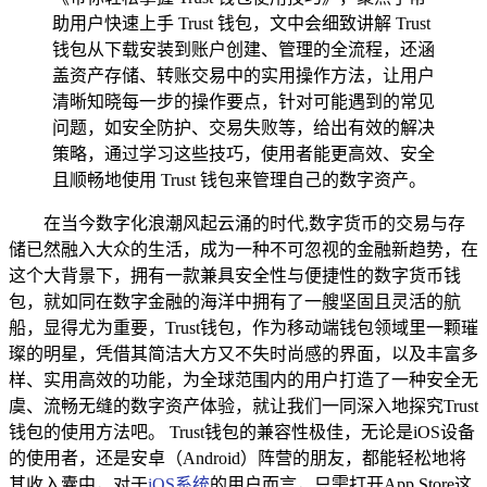
助用户快速上手 Trust 钱包，文中会细致讲解 Trust
钱包从下载安装到账户创建、管理的全流程，还涵
盖资产存储、转账交易中的实用操作方法，让用户
清晰知晓每一步的操作要点，针对可能遇到的常见
问题，如安全防护、交易失败等，给出有效的解决
策略，通过学习这些技巧，使用者能更高效、安全
且顺畅地使用 Trust 钱包来管理自己的数字资产。
在当今数字化浪潮风起云涌的时代,数字货币的交易与存
储已然融入大众的生活，成为一种不可忽视的金融新趋势，在
这个大背景下，拥有一款兼具安全性与便捷性的数字货币钱
包，就如同在数字金融的海洋中拥有了一艘坚固且灵活的航
船，显得尤为重要，Trust钱包，作为移动端钱包领域里一颗璀
璨的明星，凭借其简洁大方又不失时尚感的界面，以及丰富多
样、实用高效的功能，为全球范围内的用户打造了一种安全无
虞、流畅无缝的数字资产体验，就让我们一同深入地探究Trust
钱包的使用方法吧。 Trust钱包的兼容性极佳，无论是iOS设备
的使用者，还是安卓（Android）阵营的朋友，都能轻松地将
其收入囊中，对于
iOS系统
的用户而言，只需打开App Store这