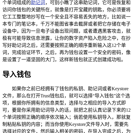
个单词组成的
助记词
，可别小瞧了这串助记词，它可是恢复和
访问你钱包的关键所在，就像是打开宝藏的钥匙，你必须要将
它工工整整地抄写在一个安全且不容易丢失的地方，比如说一
本专门的笔记本，千万不能图省事去截屏或者把它存储在电子
设备中，因为一旦电子设备出现问题，或者遭遇黑客攻击，就
极有可能导致信息泄露，让你的数字资产陷入危险之中，在抄
写好助记词之后，还需要按照正确的顺序重新输入这12个单
词，完成验证环节，之后，再为钱包设置一个安全的密码，像
是设置了一道坚固的大门，这样新钱包就正式创建成功啦。
导入钱包
如果你之前已经拥有了钱包的私钥、助记词或者Keystore
文件，那么在打开Trust钱包后，就可以选择“导入钱包”这个选
项，根据你所拥有的信息类型，选择与之相应的导入方式即
可，要是你采用助记词导入的话，就把之前认真记录下来的12
个单词按照正确的顺序依次输入；倘若使用私钥导入，那就复
制粘贴私钥的内容；而当你使用Keystore文件导入时，需要先
选择对应的文件，然后输入相关的密码，在导入完成之后，为