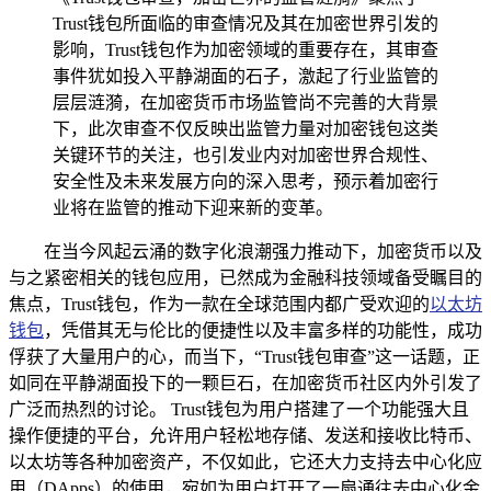
Trust钱包所面临的审查情况及其在加密世界引发的
影响，Trust钱包作为加密领域的重要存在，其审查
事件犹如投入平静湖面的石子，激起了行业监管的
层层涟漪，在加密货币市场监管尚不完善的大背景
下，此次审查不仅反映出监管力量对加密钱包这类
关键环节的关注，也引发业内对加密世界合规性、
安全性及未来发展方向的深入思考，预示着加密行
业将在监管的推动下迎来新的变革。
在当今风起云涌的数字化浪潮强力推动下，加密货币以及
与之紧密相关的钱包应用，已然成为金融科技领域备受瞩目的
焦点，Trust钱包，作为一款在全球范围内都广受欢迎的
以太坊
钱包
，凭借其无与伦比的便捷性以及丰富多样的功能性，成功
俘获了大量用户的心，而当下，“Trust钱包审查”这一话题，正
如同在平静湖面投下的一颗巨石，在加密货币社区内外引发了
广泛而热烈的讨论。 Trust钱包为用户搭建了一个功能强大且
操作便捷的平台，允许用户轻松地存储、发送和接收比特币、
以太坊等各种加密资产，不仅如此，它还大力支持去中心化应
用（DApps）的使用，宛如为用户打开了一扇通往去中心化金