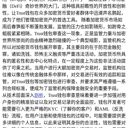
融（DeFi）奇妙世界的大门，这种极具前瞻性的开放性和创新
性，让Trust钱包在众多加密货币爱好者群体中迅速声名鹊起，
成为了他们管理加密资产的首选工具。 随着加密货币市场如
雨后春笋般不断蓬勃发展，监管的压力也如影随形，如跗骨之
蛆般紧紧相随，Trust钱包审查这一现象，正是监管力量与加密
世界所崇尚的自由精神激烈碰撞的一个典型缩影，监管机构之
所以对加密货币钱包展开审查，其主要目的在于防范金融犯
罪，诸如洗钱、恐怖主义融资等严重违法活动，加密货币所具
有的匿名性和去中心化特点，在一定程度上为这些非法活动提
供了可乘之机，当用户进行大额加密资产交易时，监管机构往
往难以像在传统金融体系中那样，对交易进行有效的追踪和监
管，对Trust钱包等加密钱包进行审查，并要求其严格遵循一系
列合规标准，便成为了监管机构保障金融安全的重要手段。
从技术层面深入
剖析
，Trust钱包审查意味着要进一步加强对用
户身份的精准验证以及对交易记录的全面监控，钱包开发者可
能需要引入更为严格的KYC（了解你的客户）和AML（反洗
钱）流程，在用户注册和使用钱包的过程中，可能需要提供更
多详细的个人信息，以此来证明其身份的合法性，钱包需要对