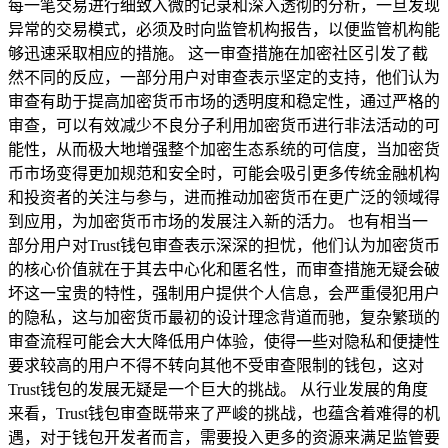
每一笔交易进行细致入微的记录和深入透彻的分析，一旦发现
异常的交易模式，必须及时向监管机构报告，以便监管机构能
够迅速采取相应的措施。 这一审查措施在加密社区引发了截
然不同的反应，一部分用户对审查表示坚定的支持，他们认为
审查有助于提高加密货币市场的透明度和稳定性，通过严格的
审查，可以有效减少不良分子利用加密货币进行非法活动的可
能性，从而极大地增强整个加密生态系统的可信度，当加密货
币市场变得更加规范和安全时，可能会吸引更多传统金融机构
和投资者的关注与参与，进而推动加密货币在更广泛的领域得
到应用，为加密货币市场的发展注入新的活力。 也有相当一
部分用户对Trust钱包审查表示深深的担忧，他们认为加密货币
的核心价值就在于其去中心化和匿名性，而审查措施无疑会破
坏这一宝贵的特性，强制用户提供个人信息，会严重侵犯用户
的隐私，这与加密货币最初的设计理念背道而驰，复杂繁琐的
审查流程可能会大大降低用户体验，使得一些对隐私和便捷性
要求较高的用户不得不转向其他不受审查限制的钱包，这对
Trust钱包的发展无疑是一个巨大的挑战。 从行业发展的角度
来看，Trust钱包审查既带来了严峻的挑战，也蕴含着难得的机
遇，对于钱包开发者而言，需要投入更多的资源来满足监管要