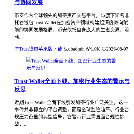
与协同发展
币安作为全球领先的加密资产交易平台，与旗下知名非
托管钱包Trust Wallet在加密资产领域构建起深度双向赋
能的协同发展格局，币安依托自身庞大的生态资源、流
动...
Trust钱包苹果版下载
qbadmin
1.0K
2026-08-07
Trust Wallet全面下线，加密行业生态的警示与
反思
近期Trust Wallet全面下线引发加密行业广泛关注，这一
事件并非孤立的平台调整，而是全球监管趋严、行业合
规压力凸显的典型信号，它警示行业需直面合规性挑
战，...