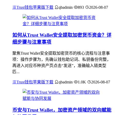
Trust钱包苹果版下载
qbadmin
893
2026-08-07
如何从Trust Wallet安全提取加密货币资金？详
细步骤与注意事项
聚焦Trust Wallet安全提取加密货币的核心流程与注意事
项：操作步骤为，先确认钱包助记词、私钥备份完整，
再进入对应币种资产页点击“发送”，准确输入链类型
匹...
Trust钱包苹果版下载
qbadmin
1.0K
2026-08-07
币安与Trust Wallet，加密资产领域的双向赋能