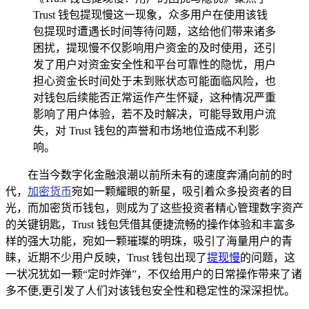
Trust 钱包提现慢这一现象，众多用户在使用该钱
包提现时遭遇长时间等待问题，这给他们带来诸多
困扰，提现慢不仅影响用户资金的及时使用，还引
发了用户对资金安全性和平台可靠性的隐忧，用户
担心资金长时间处于未到账状态可能面临风险，也
对钱包后续能否正常运作产生怀疑，这种情况严重
影响了用户体验，若不及时解决，可能导致用户流
失，对 Trust 钱包的声誉和市场地位造成不利影
响。
在当今数字化金融浪潮以前所未有的速度奔涌向前的时
代，
加密货币
宛如一颗耀眼的新星，吸引着众多投资者的目
光，而加密货币钱包，则成为了这些投资者精心管理数字资产
的关键钥匙，Trust 钱包凭借其便捷流畅的操作体验和丰富多
样的强大功能，宛如一颗璀璨的明珠，吸引了海量用户的青
睐，近期不少用户反映，Trust 钱包出现了
提现慢
的问题，这
一状况犹如一颗“定时炸弹”，不仅给用户的日常操作带来了诸
多不便,更引发了人们对该钱包安全性和稳定性的深深担忧。