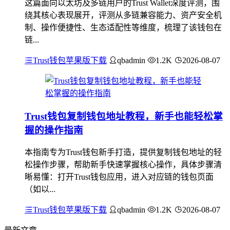
这篇面向以太坊及多链用户的Trust Wallet深度评测，围
绕其核心表现展开，评测从多链兼容能力、资产安全机
制、操作便捷性、生态适配性等维度，梳理了该钱包在
链...
Trust钱包苹果版下载
qbadmin
1.2K
2026-08-07
Trust钱包复制钱包地址教程，新手也能轻松掌
握的操作指南
本指南专为Trust钱包新手打造，提供复制钱包地址的轻
松操作步骤，帮助新手快速掌握核心操作，具体步骤清
晰易懂：打开Trust钱包应用，进入对应链的钱包页面
（如以...
Trust钱包苹果版下载
qbadmin
1.2K
2026-08-07