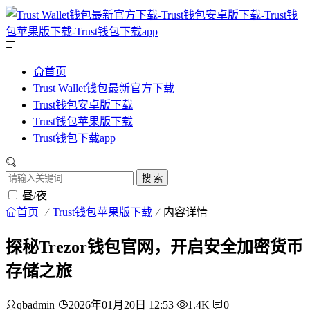
首页
Trust Wallet钱包最新官方下载
Trust钱包安卓版下载
Trust钱包苹果版下载
Trust钱包下载app
搜 索
昼/夜
首页
Trust钱包苹果版下载
内容详情
探秘Trezor钱包官网，开启安全加密货币
存储之旅
qbadmin
2026年01月20日 12:53
1.4K
0