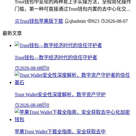
Trust钱包中变现的两种易上手实操方法，全程简化操作
门槛，第一种可直接通过Trust钱包内置的去中心化交...
Trust钱包苹果版下载
qbadmin
923
2026-08-07
最新文章
Trust钱包—数字经济时代的信任守护者
2026-08-08
0
Trust Wallet安全性深度解析，数字资产守护
2026-08-08
0
苹果Trust Wallet下载全指南，安全获取去中