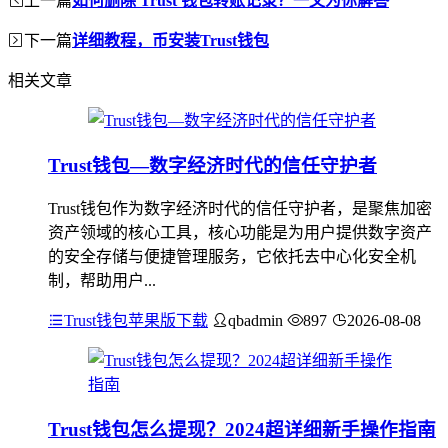
如何删除 Trust 钱包转账记录？一文为你解答
下一篇
详细教程，币安装Trust钱包
相关文章
Trust钱包—数字经济时代的信任守护者
Trust钱包作为数字经济时代的信任守护者，是聚焦加密
资产领域的核心工具，核心功能是为用户提供数字资产
的安全存储与便捷管理服务，它依托去中心化安全机
制，帮助用户...
Trust钱包苹果版下载
qbadmin
897
2026-08-08
Trust钱包怎么提现？2024超详细新手操作指南