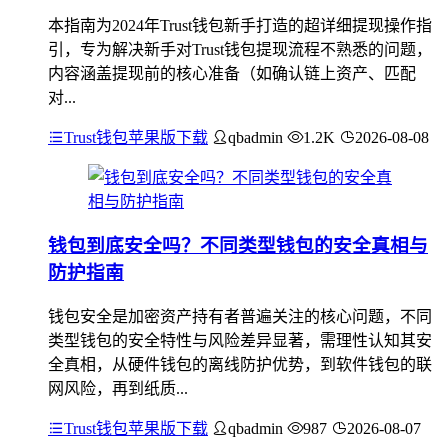
本指南为2024年Trust钱包新手打造的超详细提现操作指
引，专为解决新手对Trust钱包提现流程不熟悉的问题，
内容涵盖提现前的核心准备（如确认链上资产、匹配
对...
Trust钱包苹果版下载
qbadmin
1.2K
2026-08-08
钱包到底安全吗？不同类型钱包的安全真相与
防护指南
钱包安全是加密资产持有者普遍关注的核心问题，不同
类型钱包的安全特性与风险差异显著，需理性认知其安
全真相，从硬件钱包的离线防护优势，到软件钱包的联
网风险，再到纸质...
Trust钱包苹果版下载
qbadmin
987
2026-08-07