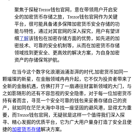
聚焦于探秘Trezor钱包官网，意在带领用户开启安
全的加密货币存储之旅，Trezor钱包官网作为关键
平台，很可能具备诸多保障加密货币安全存储的功
能与特性，通过对其官网的深入探究，用户有望详
细
了解
该钱包在加密存储方面的优势，如先进的加
密技术、可靠的安全机制等，从而在加密货币存储
领域找到更安全、更高效的解决方案，为自身加密
资产的存储保驾护航。
在当今这个数字化浪潮汹涌澎湃的时代,加密货币如同一
颗璀璨的新星，在金融领域冉冉升起，它不仅为投资者带来了
全新的金融机遇，仿佛打开了一扇通往财富新领域的大门，与
之如影随形的还有不容忽视的安全隐患，对于每一位加密货币
持有者而言，寻觅一个安全可靠的钱包来妥善存储自己的资
产，就如同在茫茫大海中寻找一座坚固的避风港，显得尤为重
要，而Trezor钱包官网，无疑就是这样一个值得我们深入探
寻、精心发掘的优质平台，它为广大用户量身打造了安全且便
捷的
加密货币存储
解决方案。