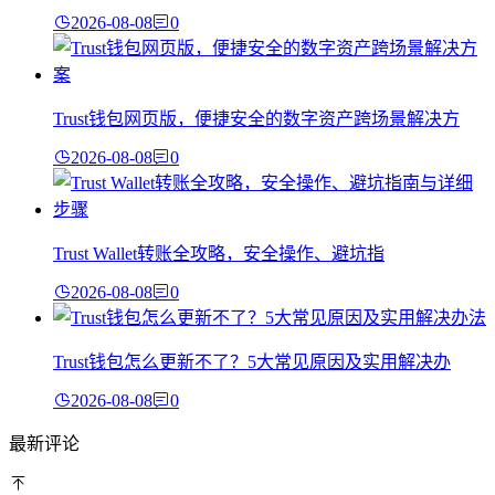
2026-08-08
0
Trust钱包网页版，便捷安全的数字资产跨场景解决方
2026-08-08
0
Trust Wallet转账全攻略，安全操作、避坑指
2026-08-08
0
Trust钱包怎么更新不了？5大常见原因及实用解决办
2026-08-08
0
最新评论