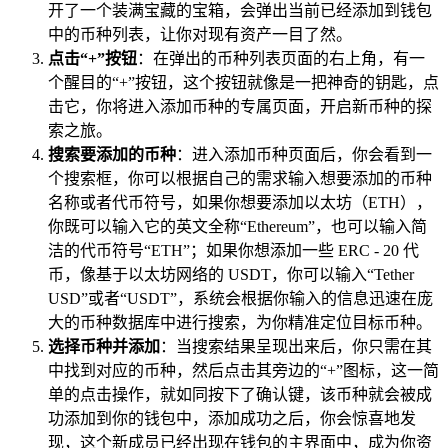
开了一个装满宝藏的宝箱，会弹出当前已经添加到钱包
中的币种列表，让你对现有资产一目了然。
点击“+”按钮
：在弹出的币种列表页面的右上角，有一
个醒目的“+”按钮，这个按钮就像是一把神奇的钥匙，点
击它，你将进入添加币种的专属页面，开启新币种的探
索之旅。
搜索要添加的币种
：进入添加币种页面后，你会看到一
个搜索框，你可以根据自己的需求输入想要添加的币种
名称或者代币符号，如果你想要添加以太坊（ETH），
你既可以输入它的英文全称“Ethereum”，也可以输入简
洁的代币符号“ETH”；如果你想添加一些 ERC - 20 代
币，像基于以太坊网络的 USDT，你可以输入“Tether
USD”或者“USDT”，系统会根据你输入的信息迅速在庞
大的币种数据库中进行搜索，为你精准定位目标币种。
选择币种并添加
：当搜索结果呈现出来后，你只需在其
中找到对应的币种，然后点击其旁边的“+”图标，这一简
单的点击操作，就如同按下了确认键，该币种就会被成
功添加到你的钱包中，添加成功之后，你会惊喜地发
现，这个新成员已经出现在钱包的主界面中，成为你资