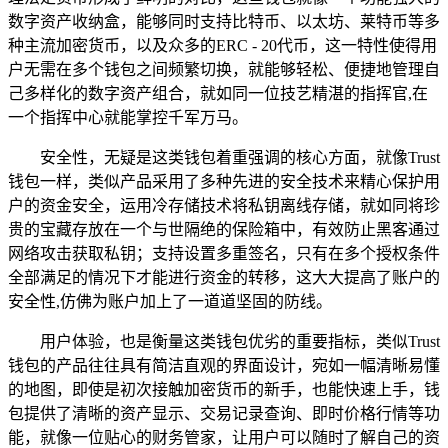
数字资产收纳盒，能够同时支持比特币、以太坊、莱特币等多
种主流加密货币，以及众多的ERC - 20代币，这一特性使得用
户无需在多个钱包之间频繁切换，就能够轻松、便捷地管理自
己多样化的数字资产组合，就如同一位技艺精湛的指挥官,在
一个指挥中心就能掌控千军万马。
安全性，无疑是这类钱包着重强调的核心方面，就像Trust
钱包一样，类似产品采用了多种先进的安全技术来精心保护用
户的资金安全，运用冷存储技术将私钥离线存储，就如同将珍
贵的宝藏存放在一个与世隔绝的保险箱中，有效防止黑客通过
网络攻击获取私钥；支持设置多重签名，只有在多个授权条件
全部满足的情况下才能进行资金的转移，这大大提高了账户的
安全性,仿佛为账户加上了一道道坚固的防线。
用户体验，也是衡量这类钱包优劣的重要指标，类似Trust
钱包的产品往往具有简洁直观的界面设计，宛如一幅清晰易懂
的地图，即使是初次接触加密货币的新手，也能快速上手，钱
包提供了清晰的资产显示、交易记录查询、即时价格行情等功
能，就像一位贴心的财务管家，让用户可以随时了解自己的资