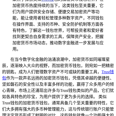
加密货币热度持续的当下，这类钱包至关重要，它
们为用户提供安全存储、便捷交易加密资产等功
能，能让使用者轻松管理多种数字资产，不同钱包
在操作界面、支持的币种、安全防护机制等方面各
有特色，了解这一钱包世界，可帮投资者和爱好者
找到更契合自身需求的工具，保障资产安全，把握
加密货币市场动态，推动数字金融进一步发展与应
用。
在当今数字化金融的汹涌浪潮中，加密货币如同璀璨星
辰，逐渐映入大众的视野，而加密货币钱包，则宛如一把精密
的钥匙，成为人们管理数字资产不可或缺的重要工具，
Trust钱
包
作为一款声名远扬的加密货币钱包，凭借其卓越的便捷性、
坚如磐石的安全性以及丰富多样的功能，赢得了众多用户的倾
心青睐，市场上还涌现出许多与Trust钱包类似的产品，它们犹
如各具特色的珍宝，为用户提供了更为多元的选择。 类似
Trust钱包的加密货币钱包，通常具备几个至关重要的特性，它
们大多拥有强大的多币种管理能力，这与传统银行账户只能管
理法定货币形成了鲜明的对比，这些钱包就像一个功能强大的