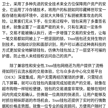
卫士，采用了多种先进的安全技术来全方位保障用户资产的安
全，它运用了冷存储技术，将用户的私钥如同珍藏稀世珍宝一
般存储在离线环境中，这就大大降低了私钥被黑客攻击的风
险，让黑客们无从下手，在交易过程中，钱包采用了多重签名
技术，就像设置了一道道严密的关卡，只有在满足一定条件
下，交易才能被确认执行，进一步增强了交易的安全性，让每
一笔交易都如同被上了一把坚固的锁，Trust钱包还支持生物识
别技术，如指纹识别和面部识别，用户可以通过这种高科技的
方式更加安全地解锁钱包，仿佛为钱包加上了一层坚不可摧的
护盾，防止他人未经授权访问自己的资产。
除了兼容性和安全性,Trust钱包网络还为用户提供了流畅
得如同行云流水般的交易体验，它与众多去中心化交易平台
（DEX）深度集成，用户无需再经历繁琐的步骤，只需轻点
几下屏幕，就可以在钱包内直接完成加密资产的交易，就像在
超市购物一样轻松便捷，钱包的交易速度非常快，能够在短时
间内完成交易确认，仿佛是一位高效的快递员，让用户能够及
时抓住稍纵即逝的市场机会，Trust钱包还提供了实时的行情数
据和价格走势图，就像一位专业的投资顾问，方便用户随时了