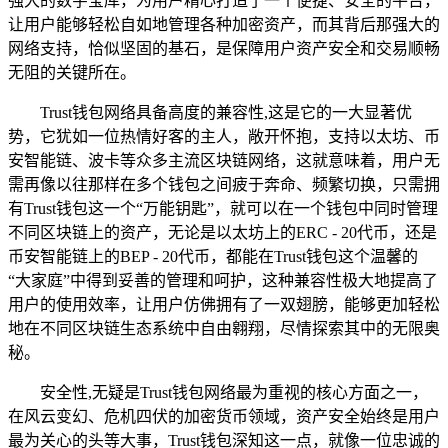
强大的数字宝库，为用户精心打造了一个便捷、安全的平台，
让用户能够轻松自如地管理各种加密资产，而其背后那强大的
网络支持，恰似坚固的基石，是保障用户资产安全和交易顺畅
无阻的关键所在。
Trust钱包网络具备高度的兼容性,这是它的一大显著优
势，它犹如一位热情好客的主人，敞开怀抱，支持以太坊、币
安智能链、波卡等众多主流区块链网络，这就意味着，用户无
需再像以往那样在多个钱包之间疲于奔命、频繁切换，只需拥
有Trust钱包这一个“万能钥匙”，就可以在一个钱包中同时管理
不同区块链上的资产，无论是以太坊上的ERC - 20代币，还是
币安智能链上的BEP - 20代币，都能在Trust钱包这个温馨的
“大家庭”中得到妥善的管理和呵护，这种兼容性极大地提高了
用户的使用效率，让用户仿佛拥有了一双翅膀，能够更加轻松
地在不同区块链生态系统中自由翱翔，尽情探索其中的无限奥
秘。
安全性,无疑是Trust钱包网络最为重视的核心方面之一，
在风云变幻、危机四伏的加密货币领域，资产安全始终是用户
最为关心的头等大事，Trust钱包深知这一点，就像一位忠诚的