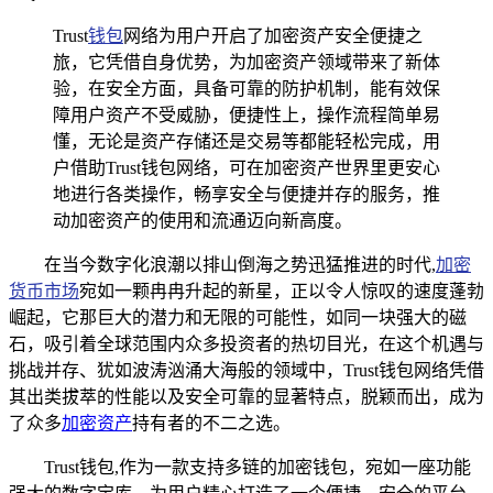
Trust
钱包
网络为用户开启了加密资产安全便捷之
旅，它凭借自身优势，为加密资产领域带来了新体
验，在安全方面，具备可靠的防护机制，能有效保
障用户资产不受威胁，便捷性上，操作流程简单易
懂，无论是资产存储还是交易等都能轻松完成，用
户借助Trust钱包网络，可在加密资产世界里更安心
地进行各类操作，畅享安全与便捷并存的服务，推
动加密资产的使用和流通迈向新高度。
在当今数字化浪潮以排山倒海之势迅猛推进的时代,
加密
货币市场
宛如一颗冉冉升起的新星，正以令人惊叹的速度蓬勃
崛起，它那巨大的潜力和无限的可能性，如同一块强大的磁
石，吸引着全球范围内众多投资者的热切目光，在这个机遇与
挑战并存、犹如波涛汹涌大海般的领域中，Trust钱包网络凭借
其出类拔萃的性能以及安全可靠的显著特点，脱颖而出，成为
了众多
加密资产
持有者的不二之选。
Trust钱包,作为一款支持多链的加密钱包，宛如一座功能