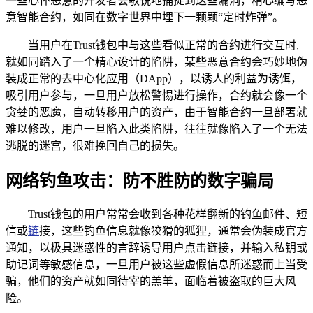
一些心怀恶意的开发者会敏锐地捕捉到这些漏洞，精心编写恶
意智能合约，如同在数字世界中埋下一颗颗“定时炸弹”。
当用户在Trust钱包中与这些看似正常的合约进行交互时,
就如同踏入了一个精心设计的陷阱，某些恶意合约会巧妙地伪
装成正常的去中心化应用（DApp），以诱人的利益为诱饵，
吸引用户参与，一旦用户放松警惕进行操作，合约就会像一个
贪婪的恶魔，自动转移用户的资产，由于智能合约一旦部署就
难以修改，用户一旦陷入此类陷阱，往往就像陷入了一个无法
逃脱的迷宫，很难挽回自己的损失。
网络钓鱼攻击：防不胜防的数字骗局
Trust钱包的用户常常会收到各种花样翻新的钓鱼邮件、短
信或
链
接，这些钓鱼信息就像狡猾的狐狸，通常会伪装成官方
通知，以极具迷惑性的言辞诱导用户点击链接，并输入私钥或
助记词等敏感信息，一旦用户被这些虚假信息所迷惑而上当受
骗，他们的资产就如同待宰的羔羊，面临着被盗取的巨大风
险。