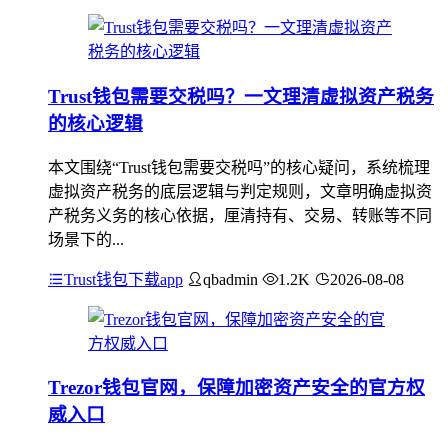
Trust钱包需要交税吗？一文理清虚拟资产税务
的核心逻辑
本文围绕“Trust钱包需要交税吗”的核心疑问，系统梳理
虚拟资产税务的底层逻辑与判定规则，文章明确虚拟资
产税务义务的核心依据，厘清持有、交易、转账等不同
场景下的...
Trust钱包下载app
qbadmin
1.2K
2026-08-08
Trezor钱包官网，保障加密资产安全的官方权
威入口