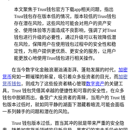
本文聚焦于Trust钱包官方下载app相关问题，指出
Trust钱包存在版本低的情况，版本较低的Trust钱包
存在潜在风险，这些风险可能会对用户的资产安
全、使用体验等方面造成不良影响，强调了对Trust
钱包进行升级的必要性，通过升级可以有效降低潜
在风险，保障用户在使用钱包过程中的安全性和稳
定性，为用户提供更优质、更安全的服务，让用户
能更放心地使用Trust钱包进行相关操作。
在当今数字化金融浪潮汹涌澎湃、蓬勃发展的时代，
加密
货币
宛如一颗璀璨的新星，吸引着众多投资者的目光，而
加密
货币钱包
，则成为了这些投资者精心管理
数字资产
的关键工
具，Trust 钱包凭借其卓越的便捷性和可靠的安全性，在众多
钱包中脱颖而出，备受广大投资者的青睐，当用户的 Trust 钱
包版本过低时，就如同平静的湖面下潜藏着暗流,可能会面临
一系列棘手的问题和潜在的风险。
Trust 钱包版本过低，首当其冲的就是带来严重的安全隐