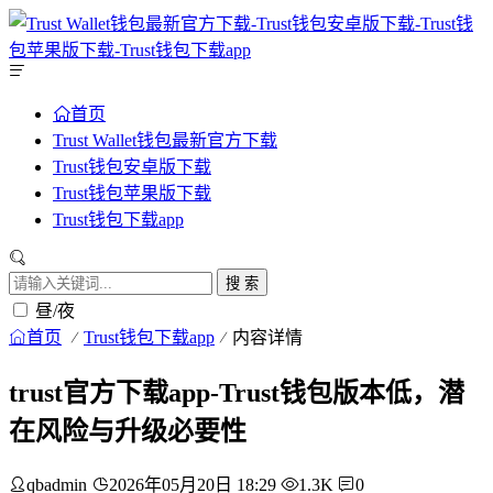
首页
Trust Wallet钱包最新官方下载
Trust钱包安卓版下载
Trust钱包苹果版下载
Trust钱包下载app
搜 索
昼/夜
首页
Trust钱包下载app
内容详情
trust官方下载app-Trust钱包版本低，潜
在风险与升级必要性
qbadmin
2026年05月20日 18:29
1.3K
0