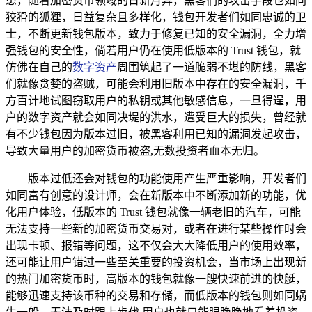
患，随着加密货币领域的日新月异，黑客们的攻击手段也如同
狡猾的狐狸，日益复杂且多样化，钱包开发者们如同忠诚的卫
士，不断更新钱包版本，致力于修复已知的安全漏洞，全力增
强钱包的安全性，倘若用户仍在使用低版本的 Trust 钱包，就
仿佛在自己的
数字资产
周围筑起了一道脆弱不堪的防线，黑客
们就像贪婪的盗贼，可能会利用旧版本中存在的安全漏洞，千
方百计地试图窃取用户的私钥或其他敏感信息，一旦得逞，用
户的数字资产就会如同决堤的洪水，遭受巨大的损失，曾经就
有不少钱包因为版本过旧，被黑客利用已知的漏洞发起攻击，
导致大量用户的加密货币被盗,无数投资者血本无归。
版本过低还会对钱包的功能使用产生严重影响，开发者们
如同富有创意的设计师，会在新版本中不断添加新的功能，优
化用户体验，低版本的 Trust 钱包就像一辆老旧的汽车，可能
无法支持一些新的加密货币交易对，或者在进行某些操作时会
出现卡顿、报错等问题，这不仅会大大降低用户的使用效率，
还可能让用户错过一些至关重要的投资机会，当市场上出现新
的热门加密货币时，高版本的钱包就像一艘快速前进的快艇，
能够迅速支持该币种的交易和存储，而低版本的钱包则如同蜗