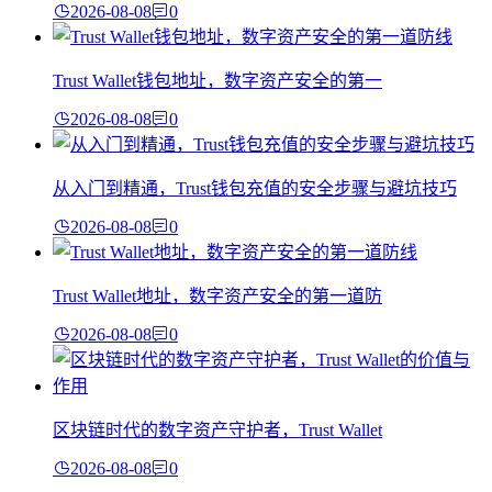
2026-08-08
0
Trust Wallet钱包地址，数字资产安全的第一
2026-08-08
0
从入门到精通，Trust钱包充值的安全步骤与避坑技巧
2026-08-08
0
Trust Wallet地址，数字资产安全的第一道防
2026-08-08
0
区块链时代的数字资产守护者，Trust Wallet
2026-08-08
0