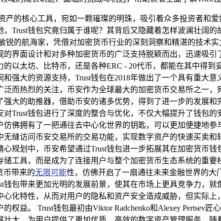
资产的核心工具，宛如一颗璀璨的明珠，吸引着众多投资者和爱好者
rust钱包究竟归属于谁呢？其背后又隐藏着怎样波澜壮阔的故事呢
打造，这两位开发者犹如敏锐的航海家，凭借对加密货币行业的深刻洞察和
洁直观的界面设计和对多种加密货币的广泛支持脱颖而出，迅速吸
太坊、比特币，还是各种ERC - 20代币，都能在其中得到妥
大的资源支持，Trust钱包在2018年做出了一个具有重大意义
广泛而热烈的关注，币安作为全球最大的加密货币交易所之一，
得了强大的助推器，借助币安的诸多优势，得到了进一步的发展和完
币安对Trust钱包进行了深度的整合与优化，不仅大幅提升了钱
户仿佛拥有了一把通往去中心化世界的钥匙，可以更加便捷地参与到
无缝访问币安交易所的交易功能，实现数字资产的快速买卖和转移，
心规划中，币安希望通过Trust钱包进一步拓展其在加密货币
产存储工具，而是成为了连接用户与整个加密货币生态系统的重要桥
货币带来的
无限可能
性，仿佛开启了一扇通往未来金融世界的大门。
ust钱包带来更加光明的发展前景，使其在市场上更具竞争力，
去中心化特性，从而对用户的隐私和资产安全造成威胁，但实际上，
ust钱包最初由Viktor Radchenko和Alexey Per
发展壮大，为用户提供了更加优质、高效的数字资产管理服务，随着