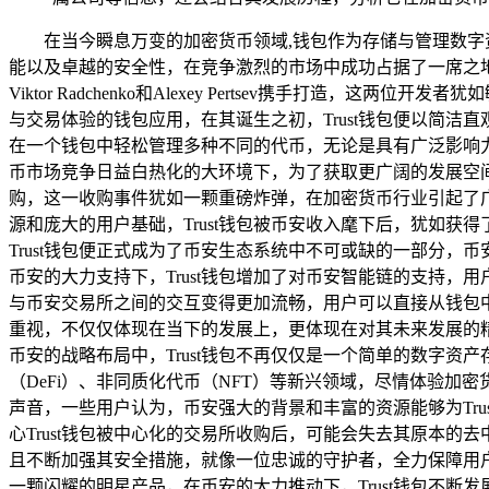
在当今瞬息万变的加密货币领域,钱包作为存储与管理数字
能以及卓越的安全性，在竞争激烈的市场中成功占据了一席之地，T
Viktor Radchenko和Alexey Pertsev携手
与交易体验的钱包应用，在其诞生之初，Trust钱包便以简
在一个钱包中轻松管理多种不同的代币，无论是具有广泛影响力的以
币市场竞争日益白热化的大环境下，为了获取更广阔的发展空间和强
购，这一收购事件犹如一颗重磅炸弹，在加密货币行业引起了
源和庞大的用户基础，Trust钱包被币安收入麾下后，犹如获
Trust钱包便正式成为了币安生态系统中不可或缺的一部分，
币安的大力支持下，Trust钱包增加了对币安智能链的支持，用
与币安交易所之间的交互变得更加流畅，用户可以直接从钱包中
重视，不仅仅体现在当下的发展上，更体现在对其未来发展的精
币安的战略布局中，Trust钱包不再仅仅是一个简单的数字资
（DeFi）、非同质化代币（NFT）等新兴领域，尽情体验加密
声音，一些用户认为，币安强大的背景和丰富的资源能够为Tr
心Trust钱包被中心化的交易所收购后，可能会失去其原本的
且不断加强其安全措施，就像一位忠诚的守护者，全力保障用户的权益。 Tr
一颗闪耀的明星产品，在币安的大力推动下，Trust钱包不断