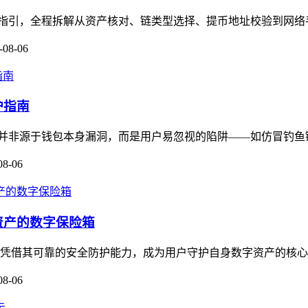
保姆级操作指引，全程拆解从资产核对、链类型选择、提币地址校验到网
-08-06
护指南
多数被盗并非源于钱包本身漏洞，而是用户易忽视的陷阱——如仿冒钓鱼链
08-06
资产的数字保险箱
，凭借其可靠的安全防护能力，成为用户守护自身数字资产的核心工
08-06