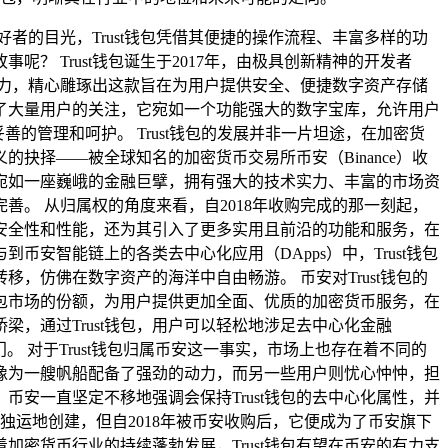
的目光，Trust钱包凭借其便捷的操作流程、丰富多样的功
？ Trust钱包诞生于2017年，由极具创新精神的开发者
精湛的技术实力，精心雕琢出这款旨在为用户提供安全、便捷数字资产存储
引了大量用户的关注，它宛如一个功能强大的数字宝库，允许用户
善的管理和呵护。 Trust钱包的发展并非一片坦途，在加密货
的抉择——被全球知名的加密货币交易所币安（Binance）收
宛如一座巍峨的金融巨擘，拥有强大的技术实力、丰富的市场资
善。 从归属权的角度来看，自2018年收购完成的那一刻起，
包的安全性和性能，还为其引入了更多实用且前沿的功能和服务，在
币安智能链上的各类去中心化应用（DApps）中，Trust钱包
仿佛在数字资产的海洋中自由畅游。 币安对Trust钱包的
钱包市场的份额，为用户提供更加全面、优质的加密货币服务，在
梁，通过Trust钱包，用户可以轻松地涉足去中心化金融
 对于Trust钱包归属币安这一事实，市场上也存在着不同的
就像为一艘帆船配备了强劲的动力，而另一些用户则忧心忡忡，担
币安一直坚定不移地强调会保持Trust钱包的去中心化属性，并
tsev匠心独运地创建，但自2018年被币安收购后，它便成为了币安旗下
加密货币行业的持续蓬勃发展，Trust钱包有望在币安的有力支