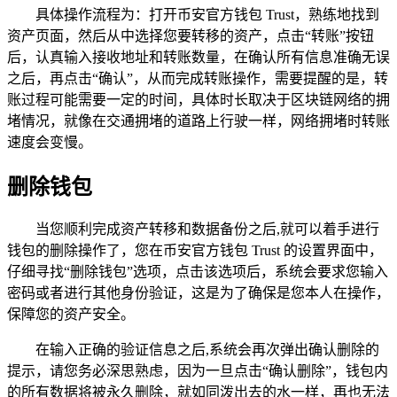
具体操作流程为：打开币安官方钱包 Trust，熟练地找到
资产页面，然后从中选择您要转移的资产，点击“转账”按钮
后，认真输入接收地址和转账数量，在确认所有信息准确无误
之后，再点击“确认”，从而完成转账操作，需要提醒的是，转
账过程可能需要一定的时间，具体时长取决于区块链网络的拥
堵情况，就像在交通拥堵的道路上行驶一样，网络拥堵时转账
速度会变慢。
删除钱包
当您顺利完成资产转移和数据备份之后,就可以着手进行
钱包的删除操作了，您在币安官方钱包 Trust 的设置界面中，
仔细寻找“删除钱包”选项，点击该选项后，系统会要求您输入
密码或者进行其他身份验证，这是为了确保是您本人在操作，
保障您的资产安全。
在输入正确的验证信息之后,系统会再次弹出确认删除的
提示，请您务必深思熟虑，因为一旦点击“确认删除”，钱包内
的所有数据将被永久删除，就如同泼出去的水一样，再也无法