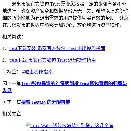
退出币安官方钱包 Trust 需要您按照一定的步骤有条不紊
地进行，确保资产安全和数据备份万无一失，希望以上这份详
细的指南能够为有退出需求的用户提供切实有效的帮助，让您
在加密货币的世界中能够更加安心、放心地进行资产操作。
相关阅读：
1、
trust下载安装-币安官方钱包 Trust 退出操作指南
2、
trust下载-币安官方钱包 Trust 退出操作指南
标签：
#
退出操作指南
上一篇
Trust钱包是谁的？深度剖析Trust钱包背后的归属与
发展
下一篇
探索 Geat.io 的无限可能
相关文章