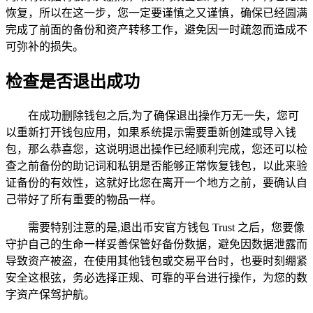
恢复，所以在这一步，您一定要谨慎之又谨慎，确保已经圆满
完成了前面的备份和资产转移工作，避免因一时疏忽而造成不
可弥补的损失。
检查是否退出成功
在成功删除钱包之后,为了确保退出操作万无一失，您可
以重新打开钱包应用，如果系统提示需要重新创建或导入钱
包，那么恭喜您，这说明退出操作已经顺利完成，您还可以检
查之前备份的助记词和私钥是否能够正常恢复钱包，以此来验
证备份的有效性，这就好比您在离开一个地方之前，要确认自
己带好了所有重要的物品一样。
需要特别注意的是,退出币安官方钱包 Trust 之后，您要像
守护自己的生命一样妥善保管好备份数据，避免因数据泄露而
导致资产被盗，在使用其他钱包或交易平台时，也要时刻绷紧
安全这根弦，务必选择正规、可靠的平台进行操作，为您的数
字资产保驾护航。