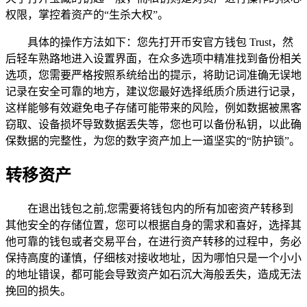
权限，掌控着资产的“生杀大权”。
具体的操作方法如下：您先打开币安官方钱包 Trust，然
后轻车熟路地进入设置界面，在众多选项中精准找到备份相关
选项，您需要严格按照系统给出的提示，将助记词准确无误地
记录在安全可靠的地方，建议您最好选择纸质介质进行记录，
这样能够有效避免电子存储可能带来的风险，例如数据被黑客
窃取、设备损坏导致数据丢失等，您也可以备份私钥，以此确
保数据的完整性，为您的数字资产加上一道坚实的“防护锁”。
转移资产
在退出钱包之前,您需要将钱包内的所有加密资产转移到
其他安全的存储位置，您可以根据自身的需求和喜好，选择其
他可靠的钱包或者交易平台，在进行资产转移的过程中，务必
保持高度的谨慎，仔细核对接收地址，因为哪怕只是一个小小
的地址错误，都可能会导致资产如石沉大海般丢失，造成无法
挽回的损失。