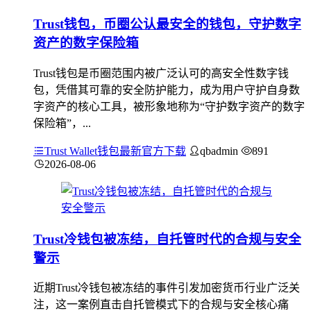
Trust钱包，币圈公认最安全的钱包，守护数字
资产的数字保险箱
Trust钱包是币圈范围内被广泛认可的高安全性数字钱
包，凭借其可靠的安全防护能力，成为用户守护自身数
字资产的核心工具，被形象地称为“守护数字资产的数字
保险箱”，...
Trust Wallet钱包最新官方下载
qbadmin
891
2026-08-06
Trust冷钱包被冻结，自托管时代的合规与安全
警示
近期Trust冷钱包被冻结的事件引发加密货币行业广泛关
注，这一案例直击自托管模式下的合规与安全核心痛