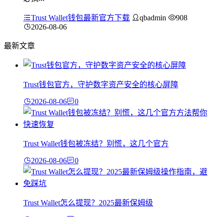
Trust Wallet钱包最新官方下载
qbadmin
908
2026-08-06
最新文章
Trust钱包官方，守护数字资产安全的核心屏障
2026-08-06
0
Trust Wallet钱包被冻结？别慌，这几个官方
2026-08-06
0
Trust Wallet怎么提现？2025最新保姆级