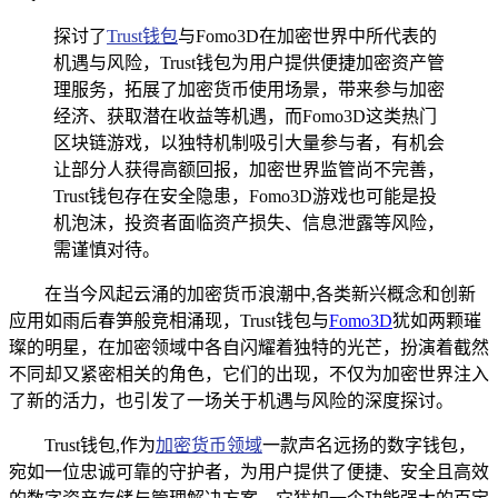
探讨了
Trust钱包
与Fomo3D在加密世界中所代表的
机遇与风险，Trust钱包为用户提供便捷加密资产管
理服务，拓展了加密货币使用场景，带来参与加密
经济、获取潜在收益等机遇，而Fomo3D这类热门
区块链游戏，以独特机制吸引大量参与者，有机会
让部分人获得高额回报，加密世界监管尚不完善，
Trust钱包存在安全隐患，Fomo3D游戏也可能是投
机泡沫，投资者面临资产损失、信息泄露等风险，
需谨慎对待。
在当今风起云涌的加密货币浪潮中,各类新兴概念和创新
应用如雨后春笋般竞相涌现，Trust钱包与
Fomo3D
犹如两颗璀
璨的明星，在加密领域中各自闪耀着独特的光芒，扮演着截然
不同却又紧密相关的角色，它们的出现，不仅为加密世界注入
了新的活力，也引发了一场关于机遇与风险的深度探讨。
Trust钱包,作为
加密货币领域
一款声名远扬的数字钱包，
宛如一位忠诚可靠的守护者，为用户提供了便捷、安全且高效