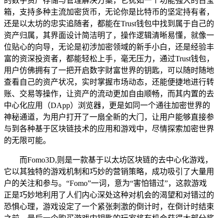
的数字资产存储与管理解决方案，它犹如一个功能强大的百宝
箱，支持多种主流加密货币，无论你是比特币的坚定持有者，
还是以太坊的忠实追随者，都能在Trust钱包中找到属于自己的
资产归属，其界面设计简洁明了，操作逻辑清晰易懂，就像一
位贴心的向导，无论是初涉加密领域的新手小白，还是经验丰
富的资深投资者，都能轻松上手，毫无压力，通过Trust钱包，
用户仿佛拥有了一把开启数字财富世界的钥匙，可以随时随地
查看自己的资产状况，实时掌握市场动态，还能便捷地进行转
账、交易等操作，让资产的流动更加自由顺畅，而其内置的去
中心化应用（DApp）浏览器，更是如同一个通往加密世界的
神秘通道，为用户打开了一扇全新的大门，让用户能够直接参
与到各种基于区块链技术的应用和游戏中，尽情探索加密世界
的无限可能。
而Fomo3D,则是一款基于以太坊区块链的去中心化游戏，
它以其独特的游戏机制和巧妙的营销策略，成功吸引了大量用
户的关注和参与。“Fomo”一词，意为“害怕错过”，这款游戏
正是巧妙地利用了人们内心深处这种对机会的渴望和对错过的
恐惧心理，游戏设定了一个紧张刺激的倒计时，在倒计时结束