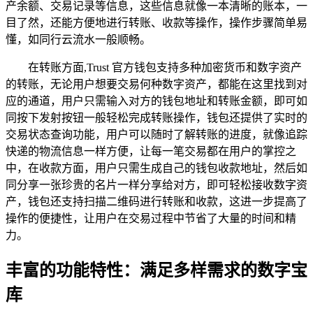
产余额、交易记录等信息，这些信息就像一本清晰的账本，一
目了然，还能方便地进行转账、收款等操作，操作步骤简单易
懂，如同行云流水一般顺畅。
在转账方面,Trust 官方钱包支持多种加密货币和数字资产
的转账，无论用户想要交易何种数字资产，都能在这里找到对
应的通道，用户只需输入对方的钱包地址和转账金额，即可如
同按下发射按钮一般轻松完成转账操作，钱包还提供了实时的
交易状态查询功能，用户可以随时了解转账的进度，就像追踪
快递的物流信息一样方便，让每一笔交易都在用户的掌控之
中，在收款方面，用户只需生成自己的钱包收款地址，然后如
同分享一张珍贵的名片一样分享给对方，即可轻松接收数字资
产，钱包还支持扫描二维码进行转账和收款，这进一步提高了
操作的便捷性，让用户在交易过程中节省了大量的时间和精
力。
丰富的功能特性：满足多样需求的数字宝
库