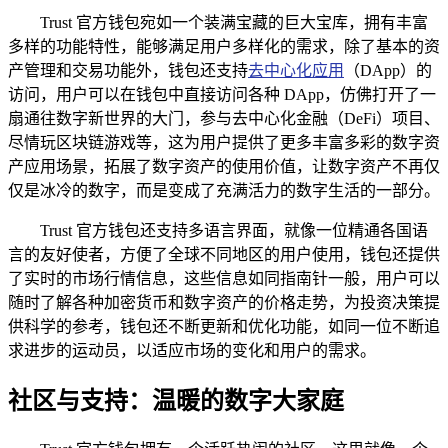
Trust 官方钱包宛如一个装满宝藏的巨大宝库，拥有丰富
多样的功能特性，能够满足用户多样化的需求，除了基本的资
产管理和交易功能外，钱包还支持
去中心化应用
（DApp）的
访问，用户可以在钱包中直接访问各种 DApp，仿佛打开了一
扇通往数字新世界的大门，参与去中心化金融（DeFi）项目、
尽情玩区块链游戏等，这为用户提供了更多丰富多彩的数字资
产应用场景，拓展了数字资产的使用价值，让数字资产不再仅
仅是冰冷的数字，而是变成了充满活力的数字生活的一部分。
Trust 官方钱包还支持多语言界面，就像一位精通各国语
言的友好使者，方便了全球不同地区的用户使用，钱包还提供
了实时的市场行情信息，这些信息如同指南针一般，用户可以
随时了解各种加密货币和数字资产的价格走势，为投资决策提
供科学的参考，钱包还不断更新和优化功能，如同一位不断追
求进步的运动员，以适应市场的变化和用户的需求。
社区与支持：温暖的数字大家庭