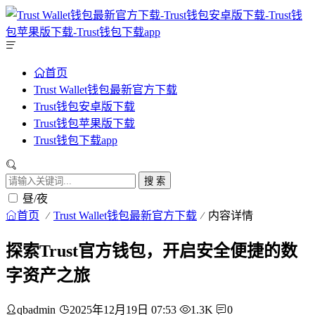
首页
Trust Wallet钱包最新官方下载
Trust钱包安卓版下载
Trust钱包苹果版下载
Trust钱包下载app
搜 索
昼/夜
首页
Trust Wallet钱包最新官方下载
内容详情
探索Trust官方钱包，开启安全便捷的数
字资产之旅
qbadmin
2025年12月19日 07:53
1.3K
0