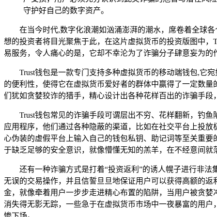
守护好自己的数字资产。
在当今时代,数字化浪潮如汹涌澎湃的潮水，席卷着全球
想的投资者将目光聚焦于此，在这片虚拟货币的投资版图中，T
易服务，令人痛心的是，它却不幸沦为了诈骗分子肆意妄为的
Trust钱包是一款专门支持多种虚拟货币的移动端钱包
的便利性，使得它在虚拟货币爱好者的群体中赢得了一定数量
们犹如贪婪狡诈的猎手，精心设计出各种花样百出的诈骗手段
Trust钱包常见的诈骗手段可谓层出不穷、花样翻新，钓
应用程序，他们通过各种隐蔽的渠道，比如在社交平台上投放
心伪装的虚假平台上输入自己的钱包私钥、助记词等至关重要
于缺乏足够的安全意识，就像懵懂无知的羔羊，在不经意间就
还有一种诈骗方式是打着“投资返利”的诱人幌子进行非法
无误的交易操作，并且信誓旦旦地保证用户可以获得高额的返
金，就像牵着用户一步步走进精心布置的陷阱，当用户被贪婪
消失得无影无踪，一些急于在虚拟货币市场中一夜暴富的用户
惨下场。