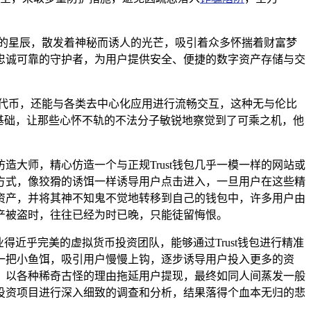
的星辰，散发着神秘而诱人的光芒，吸引着众多怀揣着财富梦
位忠诚可靠的守护者，为用户提供安全、便捷的数字资产存储与交
的代币，还能与各类去中心化应用进行流畅交互，这种无与伦比
基础，让那些心怀不轨的不法分子敏锐地察觉到了可乘之机，他
造大师，精心仿造一个与正规Trust钱包几乎一模一样的网站或
方式，像狡猾的诱饵一样诱导用户点击进入，一旦用户在这些精
资产，并将其神不知鬼不觉地转移到自己的钱包中，许多用户由
产被盗时，往往已经为时已晚，只能徒留悔恨。
近乎完美的虚拟货币投资团队，能够通过Trust钱包进行精准
一把小鱼饵，吸引用户慢慢上钩，逐步诱导用户投入更多的资
，以各种稀奇古怪的理由拖延用户提现，最终如同人间蒸发一般
投资项目进行深入细致的调查和分析，结果落得个血本无归的悲