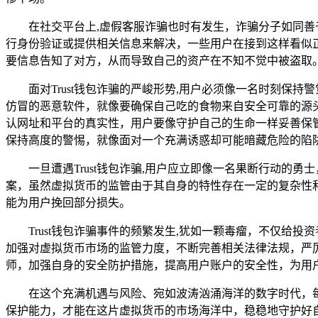
在社交平台上,虚假客服诈骗也时有发生，诈骗分子如同善
行身份验证或提供相关信息来解决，一些用户在接到这样看似
要信息告知了对方，从而导致自己的资产在不知不觉中被盗取
面对Trust钱包诈骗的严峻形势,用户必须像一名时刻保
仿冒的恶意软件，就像要确保自己吃的食物来自安全可靠的源
认网址和平台的真实性，用户要像守护自己的生命一样妥善保
保持高度的警惕，就像面对一个充满诱惑却可能暗藏危险的陷
一旦遭遇Trust钱包诈骗,用户应立即像一名果断行动
案，虽然虚拟货币的监管由于其自身的特性存在一定的复杂性
能为用户挽回部分损失。
Trust钱包诈骗事件的频繁发生,犹如一颗毒瘤，不仅
加强对虚拟货币市场的监管力度，不断完善相关法律法规，严
师，加强自身的安全防护措施，提高用户账户的安全性，为用
在这个充满机遇与风险、宛如波涛汹涌海洋的数字时代，
保护能力，才能在这片虚拟货币的市场海洋中，稳稳地守护好