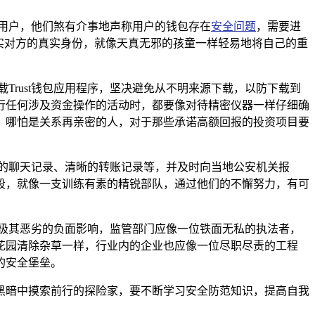
系用户，他们煞有介事地声称用户的钱包存在
安全问题
，需要进
实对方的真实身份，就像天真无邪的孩童一样轻易地将自己的重
Trust钱包应用程序，坚决避免从不明来源下载，以防下载到
行任何涉及资金操作的活动时，都要像对待精密仪器一样仔细确
，哪怕是关系再亲密的人，对于那些承诺高额回报的投资项目要
细的聊天记录、清晰的转账记录等，并及时向当地公安机关报
段，就像一支训练有素的精锐部队，通过他们的不懈努力，有可
了极其恶劣的负面影响，监管部门应像一位铁面无私的执法者，
花园清除杂草一样，行业内的企业也应像一位尽职尽责的工程
的安全堡垒。
黑暗中摸索前行的探险家，要不断学习安全防范知识，提高自我