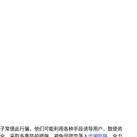
骗分子常借此行骗，他们可能利用各种手段诱导用户，致使资
全，采取多重防护措施，避免因疏忽落入
诈骗陷阱
，全力