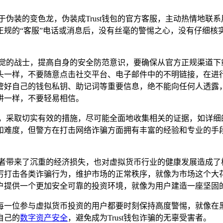
于伪装的变色龙，伪装成Trust钱包的官方客服，主动热情地联
正规的“客服”电话或消息后，没有丝毫的警惕之心，没有仔细核
。
持警觉的战士，提高自身的安全防范意识，要确保从官方正规渠道下载
头一样，不要随意点击社交平台、电子邮件中的不明链接，在进
管好自己的钱包私钥、助记词等重要信息，绝不能向任何人透露
阱一样，不要轻易相信。
的勇士，采取切实有效的措施，尽可能全面地收集相关的证据，如详
和难度，但警方在打击网络诈骗方面拥有丰富的经验和专业的手
给投资者带来了沉重的经济损失，也对虚拟货币行业的健康发展造成
厉打击各类诈骗行为，维护市场的正常秩序，就像为市场这个大
户提供一个更加安全可靠的投资环境，就像为用户建造一座坚固
每一位参与虚拟货币投资的用户都要时刻保持高度警惕，就像在
自己的
数字资产安全
，避免成为Trust钱包诈骗的无辜受害者。