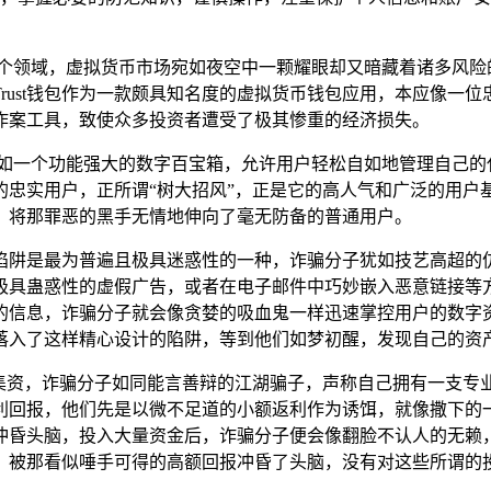
各个领域，虚拟货币市场宛如夜空中一颗耀眼却又暗藏着诸多风险
rust钱包作为一款颇具知名度的虚拟货币钱包应用，本应像一
作案工具，致使众多投资者遭受了极其惨重的经济损失。
,它宛如一个功能强大的数字百宝箱，允许用户轻松自如地管理自己
的忠实用户，正所谓“树大招风”，正是它的高人气和广泛的用户
，将那罪恶的黑手无情地伸向了毫无防备的普通用户。
鱼陷阱是最为普遍且极具迷惑性的一种，诈骗分子犹如技艺高超的仿
极具蛊惑性的虚假广告，或者在电子邮件中巧妙嵌入恶意链接等
的信息，诈骗分子就会像贪婪的吸血鬼一样迅速掌控用户的数字
落入了这样精心设计的陷阱，等到他们如梦初醒，发现自己的资
集资，诈骗分子如同能言善辩的江湖骗子，声称自己拥有一支专业得
利回报，他们先是以微不足道的小额返利作为诱饵，就像撒下的
冲昏头脑，投入大量资金后，诈骗分子便会像翻脸不认人的无赖
，被那看似唾手可得的高额回报冲昏了头脑，没有对这些所谓的