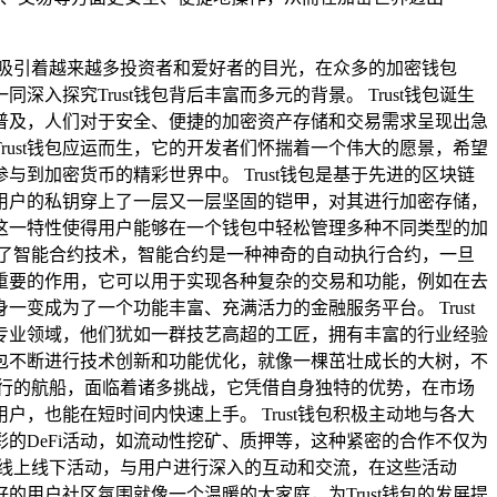
吸引着越来越多投资者和爱好者的目光，在众多的加密钱包
深入探究Trust钱包背后丰富而多元的背景。 Trust钱包诞生
普及，人们对于安全、便捷的加密资产存储和交易需求呈现出急
ust钱包应运而生，它的开发者们怀揣着一个伟大的愿景，希望
加密货币的精彩世界中。 Trust钱包是基于先进的区块链
给用户的私钥穿上了一层又一层坚固的铠甲，对其进行加密存储，
，这一特性使得用户能够在一个钱包中轻松管理多种不同类型的加
入了智能合约技术，智能合约是一种神奇的自动执行合约，一旦
关重要的作用，它可以用于实现各种复杂的交易和功能，例如在去
一变成为了一个功能丰富、充满活力的金融服务平台。 Trust
专业领域，他们犹如一群技艺高超的工匠，拥有丰富的行业经验
钱包不断进行技术创新和功能优化，就像一棵茁壮成长的大树，不
前行的航船，面临着诸多挑战，它凭借自身独特的优势，在市场
，也能在短时间内快速上手。 Trust钱包积极主动地与各大
的DeFi活动，如流动性挖矿、质押等，这种紧密的合作不仅为
各种线上线下活动，与用户进行深入的互动和交流，在这些活动
的用户社区氛围就像一个温暖的大家庭，为Trust钱包的发展提