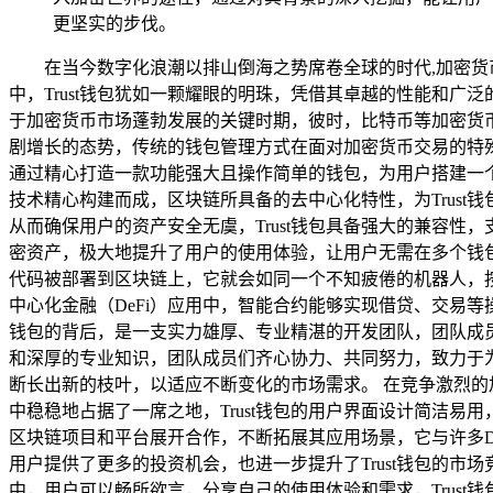
更坚实的步伐。
在当今数字化浪潮以排山倒海之势席卷全球的时代,加密
中，Trust钱包犹如一颗耀眼的明珠，凭借其卓越的性能和广
于加密货币市场蓬勃发展的关键时期，彼时，比特币等加密货
剧增长的态势，传统的钱包管理方式在面对加密货币交易的特殊
通过精心打造一款功能强大且操作简单的钱包，为用户搭建一个
技术精心构建而成，区块链所具备的去中心化特性，为Trus
从而确保用户的资产安全无虞，Trust钱包具备强大的兼容
密资产，极大地提升了用户的使用体验，让用户无需在多个钱包
代码被部署到区块链上，它就会如同一个不知疲倦的机器人，按
中心化金融（DeFi）应用中，智能合约能够实现借贷、交易等操
钱包的背后，是一支实力雄厚、专业精湛的开发团队，团队成
和深厚的专业知识，团队成员们齐心协力、共同努力，致力于为
断长出新的枝叶，以适应不断变化的市场需求。 在竞争激烈的
中稳稳地占据了一席之地，Trust钱包的用户界面设计简洁易
区块链项目和平台展开合作，不断拓展其应用场景，它与许多D
用户提供了更多的投资机会，也进一步提升了Trust钱包的市
中，用户可以畅所欲言，分享自己的使用体验和需求，Trust