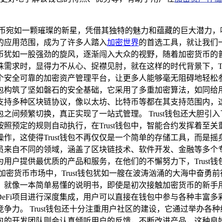
货币宛如一颗璀璨的新星，凭借其独特的魅力和蕴藏的巨大潜力，
泛的应用范围，成为了许多人踏入
加密世界
的首选工具，就让我们一同
币犹如一股强劲的旋风，逐渐闯入大众的视野，随着加密货币的
需求时，显得力不从心、捉襟见肘，就在这样的时代背景下，Tr
安全可靠的加密资产管理平台，让更多人能够毫无阻碍地轻松参与到
t钱包构筑了坚如磐石的安全基础，它采用了多重加密算法，如同
性，支持多种区块链协议，像以太坊、比特币等都在其支持范围内
之间频繁切换，真正实现了一站式管理。 Trust钱包还大胆引
照预定的规则自动执行，在Trust钱包中，智能合约发挥着至
作，这使得Trust钱包不再仅仅是一个简单的存储工具，而是摇身
员来自不同的领域，涵盖了区块链技术、软件开发、金融等多个
用户提供最优质的产品和服务，在他们的不懈努力下，Trust
加密货币市场中，Trust钱包犹如一艘在波涛汹涌的大海中奋勇
用，就像一本简单易懂的说明书，即使是初次接触加密货币的新手用户
eFi项目进行深度集成，用户可以直接在钱包中参与各种丰富多彩
场竞争力。 Trust钱包还十分注重用户社区的建设，它通过举办
钱包的开发团队则会认真倾听用户的反馈，不断改进产品，这种良好