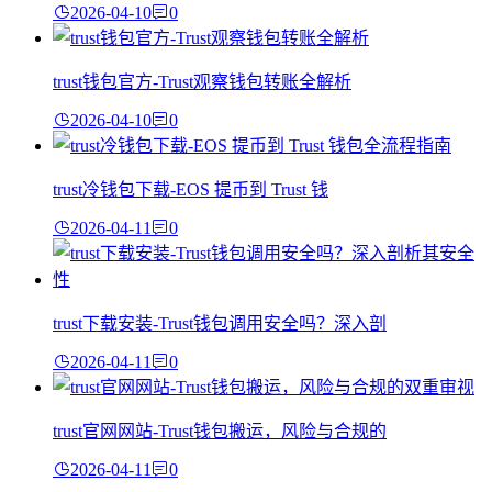
2026-04-10
0
trust钱包官方-Trust观察钱包转账全解析
2026-04-10
0
trust冷钱包下载-EOS 提币到 Trust 钱
2026-04-11
0
trust下载安装-Trust钱包调用安全吗？深入剖
2026-04-11
0
trust官网网站-Trust钱包搬运，风险与合规的
2026-04-11
0