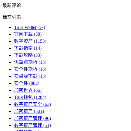
最新评论
标签列表
Trust Wallet
(57)
官网下载
(38)
数字资产
(1153)
下载指南
(14)
下载攻略
(33)
优缺点剖析
(15)
安全性剖析
(16)
安卓版下载
(15)
安全性
(882)
加密世界
(66)
Trust钱包
(1284)
数字资产安全
(63)
加密资产
(501)
加密资产管理
(90)
数字资产管理
(51)