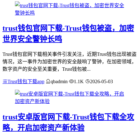
trust钱包官网下载-Trust钱包被盗，加密
世界安全警钟长鸣
Trust钱包官网下载相关事件引发关注，近期Trust钱包出现被盗
情况，这一事件为加密世界的安全敲响了警钟，在加密领域，
数字资产的安全至关重要，Trust钱包被...
Trust钱包下载app
qbadmin
1.1K
2026-05-03
trust安卓版官网下载-Trust钱包下载全攻
略，开启加密资产新体验