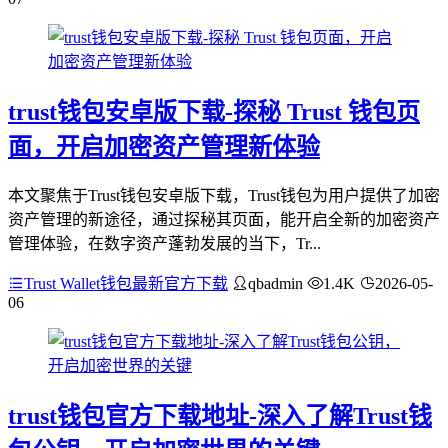
trust钱包安卓版下载-探秘 Trust 钱包页
面，开启加密资产管理新体验
本文聚焦于Trust钱包安卓版下载，Trust钱包为用户提供了加密
资产管理的新途径，通过探秘其页面，能开启全新的加密资产
管理体验，在数字资产蓬勃发展的当下，Tr...
Trust Wallet钱包最新官方下载
qbadmin
1.4K
2026-05-
06
trust钱包官方下载地址-深入了解Trust钱