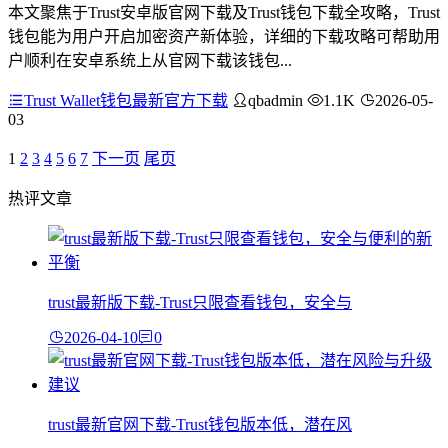
本文聚焦于Trust安卓版官网下载及Trust钱包下载全攻略，Trust
钱包能为用户开启加密资产新体验，详细的下载攻略可帮助用
户顺利在安卓系统上从官网下载该钱包...
Trust Wallet钱包最新官方下载
qbadmin
1.1K
2026-05-
03
1
2
3
4
5
6
7
下一页
尾页
热评文章
trust最新版下载-Trust只限查看钱包，安全与
2026-04-10
0
trust最新官网下载-Trust钱包版本低，潜在风