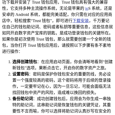
功下载并安装了 Trust 钱包应用，Trust 钱包具有强大的兼容
性，它支持多种主流操作系统，无论是苹果的
io
S 系统，还是
安卓的 Android 系统，都能完美适配，你只需在对应的应用商
店中，轻松搜索“Trust 钱包”，即可进行
下载安装
，千万要记
住自己的钱包助记词、密码或者私钥等重要信息，这些信息就
如同开启数字资产宝库的钥匙，是成功登录钱包的关键所在。
如果你是初次使用 Trust 钱包，那么就需要创建一个全新的钱
包，当你打开 Trust 钱包应用后，请按照以下步骤有条不紊地
进行操作：
选择创建钱包
：在应用启动页面，你会清晰地看到“创建
新钱包”选项，果断点击它，开启你的数字资产之旅。
设置密码
：密码是保护你钱包安全的重要防线，务必设
置一个强度较高的密码，这个密码将用于后续的登录操
作，一定要牢记在心，因为一旦忘记，可能会面临无法
找回钱包中资产的风险，造成难以挽回的损失。
备份助记词
：成功创建钱包后，应用会为你生成一串独
特的助记词，这串助记词是恢复钱包的关键凭证，其重
要性不言而喻，你可以选择将助记词认真抄写在安全的