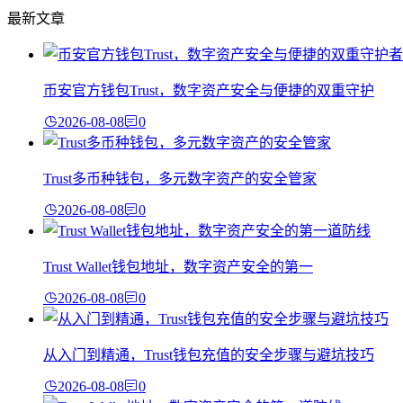
最新文章
币安官方钱包Trust，数字资产安全与便捷的双重守护
2026-08-08
0
Trust多币种钱包，多元数字资产的安全管家
2026-08-08
0
Trust Wallet钱包地址，数字资产安全的第一
2026-08-08
0
从入门到精通，Trust钱包充值的安全步骤与避坑技巧
2026-08-08
0