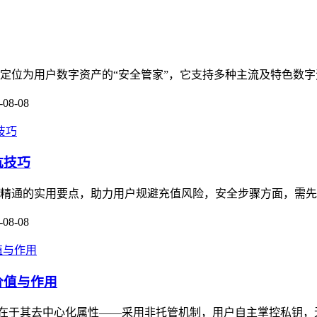
，定位为用户数字资产的“安全管家”，它支持多种主流及特色数字
-08-08
坑技巧
门到精通的实用要点，助力用户规避充值风险，安全步骤方面，需先
-08-08
的价值与作用
核心价值在于其去中心化属性——采用非托管机制，用户自主掌控私钥