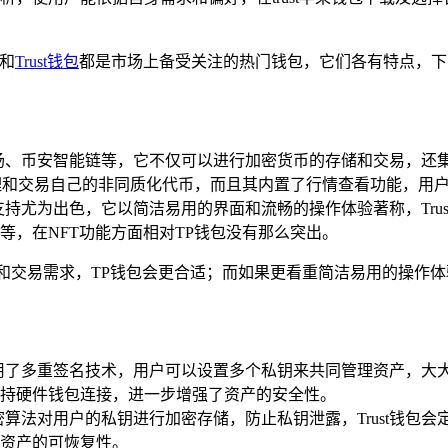
包和
Trust钱包
都是市场上备受关注的热门钱包，它们各有特点，下面
场、币安智能链等，它不仅可以进行加密货币的存储和交易，还集
管理和交易自己的非同质化代币，而且其内置了行情查看功能，用
持尤为出色，它以简洁易用的界面和流畅的操作体验著称，Trus
等，在NFT功能方面相对TP钱包没有那么突出。
和交易需求，TP钱包会更合适；而如果更看重简洁易用的操作体验和
用了多重签名技术，用户可以设置多个私钥来共同管理资产，大大
持硬件钱包连接，进一步增强了资产的安全性。
算法对用户的私钥进行加密存储，防止私钥泄露，Trust钱包
资产的可恢复性。