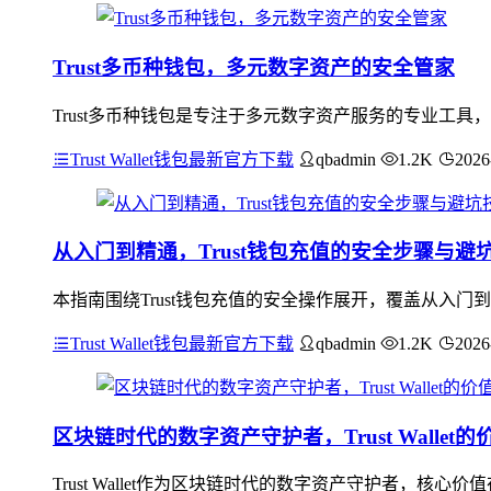
Trust多币种钱包，多元数字资产的安全管家
Trust多币种钱包是专注于多元数字资产服务的专业工具
Trust Wallet钱包最新官方下载
qbadmin
1.2K
2026
从入门到精通，Trust钱包充值的安全步骤与避
本指南围绕Trust钱包充值的安全操作展开，覆盖从入
Trust Wallet钱包最新官方下载
qbadmin
1.2K
2026
区块链时代的数字资产守护者，Trust Wallet
Trust Wallet作为区块链时代的数字资产守护者，