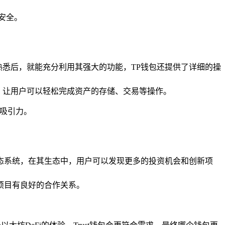
安全。
悉后，就能充分利用其强大的功能，TP钱包还提供了详细的操
，让用户可以轻松完成资产的存储、交易等操作。
有吸引力。
态系统，在其生态中，用户可以发现更多的投资机会和创新项
项目有良好的合作关系。