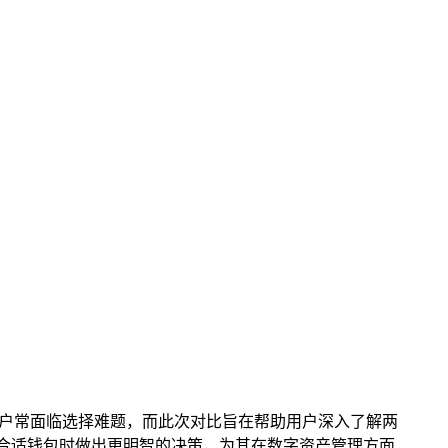
户常面临选择难题，而此次对比旨在帮助用户深入了解两
择合适钱包时做出更明智的决策，为其在数字资产管理方面