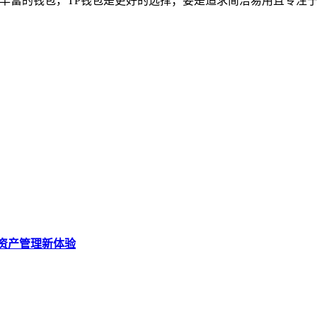
生态丰富的钱包，TP钱包是更好的选择；要是追求简洁易用且专注于以
加密资产管理新体验