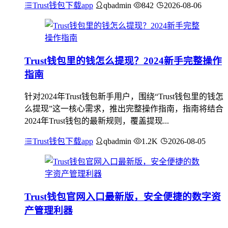
Trust钱包下载app
qbadmin
842
2026-08-06
Trust钱包里的钱怎么提现？2024新手完整操作
指南
针对2024年Trust钱包新手用户，围绕“Trust钱包里的钱怎
么提现”这一核心需求，推出完整操作指南，指南将结合
2024年Trust钱包的最新规则，覆盖提现...
Trust钱包下载app
qbadmin
1.2K
2026-08-05
Trust钱包官网入口最新版，安全便捷的数字资
产管理利器