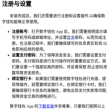
注册与设置
安装完成后，我们还需要进行注册和设置操作,以确保数
字钱包能够正常使用。
注册账号
：打开数字钱包 App 后，我们需要按照提示填
写手机号码或邮箱地址，并设置
登录
密码，从而完成注
册，在注册过程中，我们要确保填写的信息真实有效,以
免影响后续的使用。
设置支付密码
：为了保障资金安全，我们需要设置支付
密码，支付密码是进行支付操作时的重要验证方式，我
们要设置一个强度较高的密码，并妥善保管,防止密码泄
露导致资金损失。
绑定银行卡
：如果我们需要使用数字钱包进行充值、提
现等操作，就需要绑定银行卡，在绑定银行卡时，我们
要确保银行卡信息的准确性，避免出现支付失败等问题,
保障资金交易的顺畅进行。
数字钱包 App 的
下载安装
并非难事，只要我们按照以上