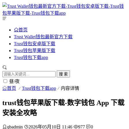
首页
Trust Wallet钱包最新官方下载
Trust钱包安卓版下载
Trust钱包苹果版下载
Trust钱包下载app
搜 索
昼/夜
首页
Trust钱包下载app
内容详情
trust钱包苹果版下载-数字钱包 App 下载
安装全攻略
qbadmin
2026年05月10日 11:46
977
0