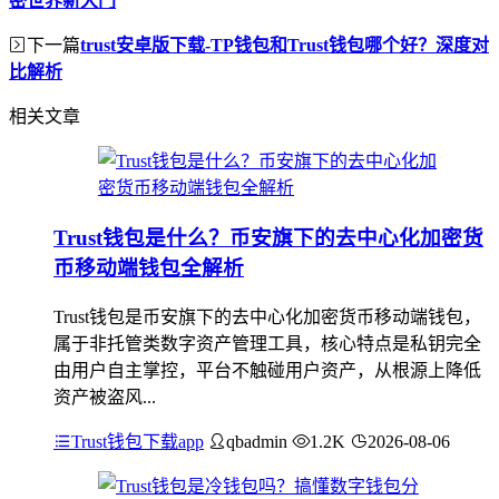
密世界新大门
下一篇
trust安卓版下载-TP钱包和Trust钱包哪个好？深度对
比解析
相关文章
Trust钱包是什么？币安旗下的去中心化加密货
币移动端钱包全解析
Trust钱包是币安旗下的去中心化加密货币移动端钱包，
属于非托管类数字资产管理工具，核心特点是私钥完全
由用户自主掌控，平台不触碰用户资产，从根源上降低
资产被盗风...
Trust钱包下载app
qbadmin
1.2K
2026-08-06