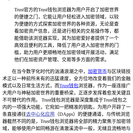
Trust官方的Trust钱包浏览器为用户开启了加密世界
的便捷之门，它能让用户轻松进入加密领域，以较
为便捷的方式探索加密世界的各种资源，无论是查
看加密资产信息，还是进行相关的交易操作等，都
能借助该浏览器实现，其为加密爱好者提供了一个
高效且便利的工具，降低了用户进入加密世界的门
槛，助力用户更顺畅地在加密领域开展活动，满足
他们在加密资产管理、交易等多方面的需求。
在当今数字化时代的汹涌浪潮之中，
加密货币
与区块链技
术正以一种前所未有的迅猛速度，全方位地改变着我们的金融
模式以及日常生活方式，而
Trust钱包
浏览器，作为一座连接广
大用户与神秘加密世界的重要桥梁，正逐步发挥着愈发关键且
不可替代的作用。 Trust钱包浏览器是深度集成于Trust钱包之
内的一项强大功能，它宛如一把精准的钥匙，为用户开辟了一
条直接通往
去中心化应用
（DApps）的便捷通道，与传统浏览
器截然不同的是，Trust钱包浏览器将全部的精力聚焦于加密领
域，能够使用户如同畅游在清澈溪流中一般，无缝且流畅地与