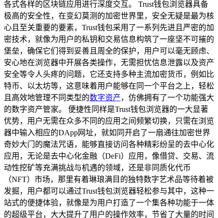
各式各样的区块链应用进行深度交互。 Trust钱包浏览器具备
极高的安全性，在变幻莫测的加密世界里，安全无疑是最为核
心且至关重要的要素，Trust钱包采用了一系列先进且严密的加
密技术，就像为用户的私钥和交易信息构筑了一座坚不可摧的
堡垒，确保它们得到妥善且周全的保护，用户可以毫无顾虑、
安心地在浏览器中开展各类操作，无需担忧信息泄露以及资产
安全等令人头疼的问题，它还支持多种主流加密货币，例如比
特币、以太坊等，这意味着用户能够在同一个平台之上，轻松
且高效地管理不同类型的
数字资产
，仿佛拥有了一个功能强大
的数字资产管家。 便捷性同样是Trust钱包浏览器的一大显著
优势，用户无需在众多不同的应用之间频繁切换，只需在浏览
器中输入相应的DApp网址，就如同开启了一扇通往加密世界
奇妙大门的魔法咒语，能够直接访问各种精彩纷呈的去中心化
应用，无论是去中心化金融（DeFi）应用，像借贷、交易、流
动性挖矿等充满挑战与机遇的领域，还是非同质化代币
（NFT）市场，那里有着琳琅满目的独特数字艺术品等待着被
发掘，用户都可以通过Trust钱包浏览器轻松参与其中，这种一
站式的便捷体验，就像是为用户打造了一个集各种功能于一体
的超级平台，大大提升了用户的操作效率，节省了大量的时间