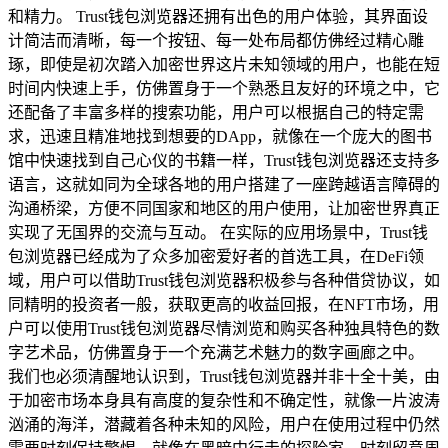
和精力。 Trust钱包浏览器还拥有出色的用户体验，其界面设
计简洁而清晰，每一个按钮、每一处布局都仿佛经过精心雕
琢，即使是初次踏入加密世界这片未知领域的用户，也能在短
时间内快速上手，仿佛置身于一个熟悉且友好的环境之中，它
还配备了丰富多样的搜索功能，用户可以根据自己的特定需
求，迅速且精准地找到想要的DApp，就像在一个庞大的图书
馆中快速找到自己心仪的书籍一样，Trust钱包浏览器还支持多
语言，这就如同为全球各地的用户搭建了一座跨越语言障碍的
沟通桥梁，方便不同国家和地区的用户使用，让加密世界真正
实现了无国界的交流与互动。 在实际的应用场景中，Trust钱
包浏览器已经成为了众多加密爱好者的首选工具，在DeFi领
域，用户可以借助Trust钱包浏览器积极参与各种借贷协议，如
同精明的投资者一般，获取更高的收益回报，在NFT市场，用
户可以使用Trust钱包浏览器尽情浏览和购买各种独具特色的数
字艺术品，仿佛置身于一个充满艺术魅力的数字画廊之中。
我们也必须清醒地认识到，Trust钱包浏览器并非十全十美，由
于加密市场本身具有高度的复杂性和不确定性，就像一片波涛
汹涌的海洋，潜藏着各种未知的风险，用户在使用过程中仍然