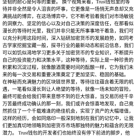
坚韧的耐心是何等的重要。 换个视角来看，Trust钱包里的等
待并非全然是令人沮丧的坏事，它更像是一场悄无声息却又充
满挑战的博弈，在这场博弈中，它不断考验着我们对市场敏锐
的洞察力、坚定的信心以及对自己决策的深度信任，在那看似
漫长的等待时光里，我们并非只能无所事事地干着急，我们可
以充分利用这段时间，深入钻研加密货币的发展趋势，如同考
古学家挖掘宝藏一般，探寻行业的最新动态和前沿信息，我们
可以如饥似渴地学习更多关于加密货币的专业知识，不断提升
自己的投资能力和决策水平，这种等待，实际上是一种珍贵的
积累和沉淀过程，就像酿酒需要时间的酝酿一样，它为我们未
来的每一次交易和重要决策奠定了更加坚实、稳固的基础。
在神秘而充满魅力的区块链世界里，等待往往蕴含着无限的机
遇，一笔看似漫长到让人绝望的等待，就像一场未知的冒险，
最终可能会给我们带来意想不到的巨大惊喜，当交易历经千辛
万苦最终成功确认的那一刻，我们或许会惊喜地发现，自己竟
然抓住了一个千载难逢的绝佳机会，实现了资产的大幅增值，
这样的经历，会如同烙印一般深刻地刻在我们的记忆中，让我
们更加真切地领略到加密货币市场那独特的魅力和蕴含的无限
潜力。 Trust钱包的开发者们也始终没有停下前进的脚步，他