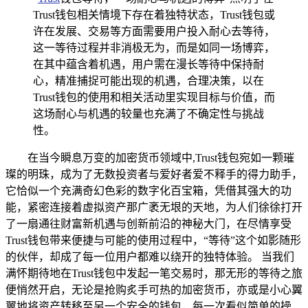
Trust钱包相关情境下存在着独特状态，Trust钱包或
许在发展、交易等方面需要用户投入耐心去等待，
这一等待过程并非消极无为，而是如同一场博弈，
在其中蕴含着机遇，用户需在漫长等待中保持耐
心，精准捕捉可能出现的机遇，合理决策，以在
Trust钱包的使用和相关活动里实现目标与价值，而
这场耐心与机遇的较量也充满了不确定性与挑战
性。
在当今瞬息万变的加密货币领域中,Trust钱包宛如一颗璀
璨的明珠，成为了无数投资者与爱好者爱不释手的得力助手，
它恰似一个充满奇幻色彩的数字化百宝箱，凭借其强大的功
能，紧密连接着虚拟资产那广袤无垠的天地，为人们徐徐打开
了一扇通往财富新机遇与创新前沿的神秘大门，在尽情享受
Trust钱包带来便捷与可能的使用过程中，“等待”这个如影随形
的伙伴，却成了每一位用户都难以绕开的独特体验。 当我们
满怀期待地在Trust钱包中发起一笔交易时，那无形的等待之旅
便悄然开启，无论是抢购炙手可热的加密货币，亦或是小心翼
翼地将资产转移至另一个安全的钱包，每一次看似简单的操