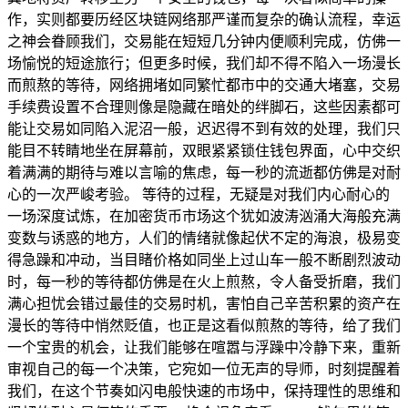
作，实则都要历经区块链网络那严谨而复杂的确认流程，幸运
之神会眷顾我们，交易能在短短几分钟内便顺利完成，仿佛一
场愉悦的短途旅行；但更多时候，我们却不得不陷入一场漫长
而煎熬的等待，网络拥堵如同繁忙都市中的交通大堵塞，交易
手续费设置不合理则像是隐藏在暗处的绊脚石，这些因素都可
能让交易如同陷入泥沼一般，迟迟得不到有效的处理，我们只
能目不转睛地坐在屏幕前，双眼紧紧锁住钱包界面，心中交织
着满满的期待与难以言喻的焦虑，每一秒的流逝都仿佛是对耐
心的一次严峻考验。 等待的过程，无疑是对我们内心耐心的
一场深度试炼，在加密货币市场这个犹如波涛汹涌大海般充满
变数与诱惑的地方，人们的情绪就像起伏不定的海浪，极易变
得急躁和冲动，当目睹价格如同坐上过山车一般不断剧烈波动
时，每一秒的等待都仿佛是在火上煎熬，令人备受折磨，我们
满心担忧会错过最佳的交易时机，害怕自己辛苦积累的资产在
漫长的等待中悄然贬值，也正是这看似煎熬的等待，给了我们
一个宝贵的机会，让我们能够在喧嚣与浮躁中冷静下来，重新
审视自己的每一个决策，它宛如一位无声的导师，时刻提醒着
我们，在这个节奏如闪电般快速的市场中，保持理性的思维和