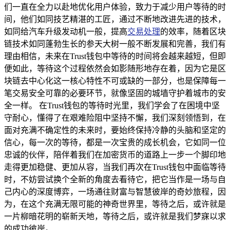
们一直在全力以赴地优化用户体验，致力于减少用户等待的时
间，他们如同技艺精湛的工匠，通过不断地改进先进的技术，
如同给汽车升级发动机一般，提高
交易处理
的效率，随着区块
链技术如同蓬勃生长的参天大树一般不断发展和完善，我们有
理由相信，未来在Trust钱包中等待的时间将会越来越短，但即
便如此，等待这个过程依然会如影随形地存在着，因为它是区
块链去中心化这一核心特性不可或缺的一部分，也是保障每一
笔交易安全可靠的必要环节，就像坚固的城墙守护着城市的安
全一样。 在Trust钱包的等待时光里，我们学会了在困境中坚
守耐心，懂得了在艰难险阻中坚持不懈，我们深刻领悟到，在
面对充满不确定性的未来时，要始终保持冷静的头脑和坚定的
信心，每一次的等待，都是一次宝贵的成长机会，它如同一位
忠诚的伙伴，陪伴着我们在加密货币的道路上一步一个脚印地
走得更加稳健、更加从容，当我们再次在Trust钱包中面临等待
时，不妨尝试换个全新的角度去看待它，把它当作是一场与自
己内心的深度博弈，一场通往财富与智慧彼岸的奇妙旅程，因
为，在这个充满无限可能的神奇世界里，等待之后，或许就是
一片柳暗花明的崭新天地，等待之后，或许就是我们梦寐以求
的成功彼岸。