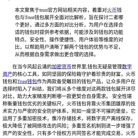
本文聚焦于trust官方网站相关内容，着重对
火币
钱
包与Trust钱包展开全面对比解析，旨在探讨二者哪
个更好，通过多方面的对比分析，为用户在选择合
适的钱包时提供参考依据，可能涉及到钱包的功能
特点、安全性、操作便捷性、用户体验等维度的对
比，以帮助用户清晰了解两个钱包的优势与不足，
从而根据自身需求做出更合理的选择。
在当今风起云涌的
加密货币
世界里,钱包无疑是管理
数字
资产
的核心工具，如同坚固的保险箱守护着珍贵的财富，火币
钱包和
Trust钱包
作为两款备受瞩目的钱包产品，让众多用户在
选择时陷入了纠结，我们将从多个维度对这两款钱包展开详尽
对比，助力大家精准判断哪一款更契合自身需求。 安全性堪
称衡量钱包优劣的关键标尺，火币钱包背靠火币集团雄厚的技
术实力与严密的安全防护体系，宛如一座坚不可摧的堡垒，它
运用了多重加密技术，像冷存储技术，将数字资产离线保存，
极大降低了被网络攻击的风险；多重签名机制则进一步增强了
资产的安全性，只有多个授权方共同签名才能完成交易，火币