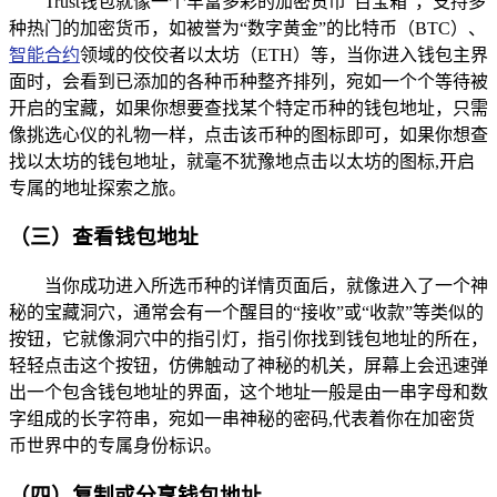
Trust钱包就像一个丰富多彩的加密货币“百宝箱”，支持多
种热门的加密货币，如被誉为“数字黄金”的比特币（BTC）、
智能合约
领域的佼佼者以太坊（ETH）等，当你进入钱包主界
面时，会看到已添加的各种币种整齐排列，宛如一个个等待被
开启的宝藏，如果你想要查找某个特定币种的钱包地址，只需
像挑选心仪的礼物一样，点击该币种的图标即可，如果你想查
找以太坊的钱包地址，就毫不犹豫地点击以太坊的图标,开启
专属的地址探索之旅。
（三）查看钱包地址
当你成功进入所选币种的详情页面后，就像进入了一个神
秘的宝藏洞穴，通常会有一个醒目的“接收”或“收款”等类似的
按钮，它就像洞穴中的指引灯，指引你找到钱包地址的所在，
轻轻点击这个按钮，仿佛触动了神秘的机关，屏幕上会迅速弹
出一个包含钱包地址的界面，这个地址一般是由一串字母和数
字组成的长字符串，宛如一串神秘的密码,代表着你在加密货
币世界中的专属身份标识。
（四）复制或分享钱包地址