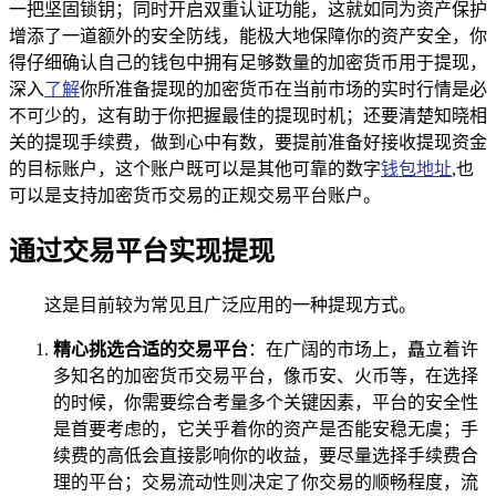
一把坚固锁钥；同时开启双重认证功能，这就如同为资产保护
增添了一道额外的安全防线，能极大地保障你的资产安全，你
得仔细确认自己的钱包中拥有足够数量的加密货币用于提现，
深入
了解
你所准备提现的加密货币在当前市场的实时行情是必
不可少的，这有助于你把握最佳的提现时机；还要清楚知晓相
关的提现手续费，做到心中有数，要提前准备好接收提现资金
的目标账户，这个账户既可以是其他可靠的数字
钱包地址
,也
可以是支持加密货币交易的正规交易平台账户。
通过交易平台实现提现
这是目前较为常见且广泛应用的一种提现方式。
精心挑选合适的交易平台
：在广阔的市场上，矗立着许
多知名的加密货币交易平台，像币安、火币等，在选择
的时候，你需要综合考量多个关键因素，平台的安全性
是首要考虑的，它关乎着你的资产是否能安稳无虞；手
续费的高低会直接影响你的收益，要尽量选择手续费合
理的平台；交易流动性则决定了你交易的顺畅程度，流