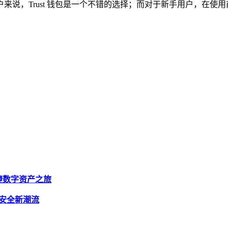
来说，Trust 钱包是一个不错的选择；而对于新手用户，在使
全便捷数字资产之旅
产安全新潮流