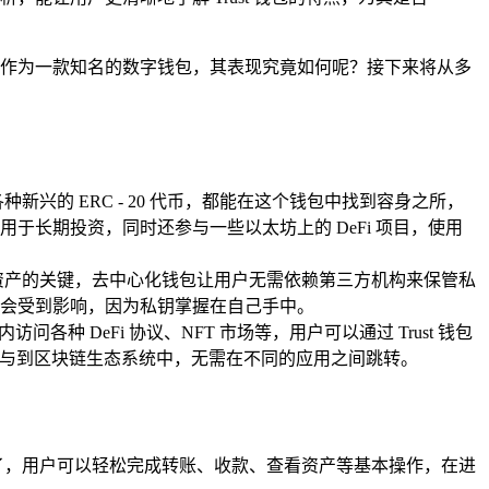
钱包作为一款知名的数字钱包，其表现究竟如何呢？接下来将从多
种新兴的 ERC - 20 代币，都能在这个钱包中找到容身之所，
长期投资，同时还参与一些以太坊上的 DeFi 项目，使用
字资产的关键，去中心化钱包让用户无需依赖第三方机构来保管私
会受到影响，因为私钥掌握在自己手中。
种 DeFi 协议、NFT 市场等，用户可以通过 Trust 钱包
地参与到区块链生态系统中，无需在不同的应用之间跳转。
明了，用户可以轻松完成转账、收款、查看资产等基本操作，在进