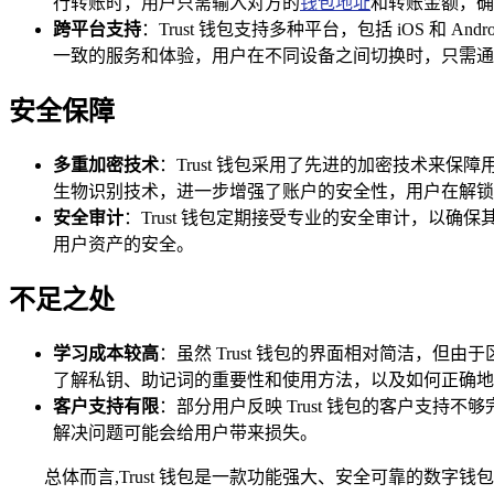
行转账时，用户只需输入对方的
钱包地址
和转账金额，确
跨平台支持
：Trust 钱包支持多种平台，包括 iOS 
一致的服务和体验，用户在不同设备之间切换时，只需通
安全保障
多重加密技术
：Trust 钱包采用了先进的加密技术
生物识别技术，进一步增强了账户的安全性，用户在解锁
安全审计
：Trust 钱包定期接受专业的安全审计，以
用户资产的安全。
不足之处
学习成本较高
：虽然 Trust 钱包的界面相对简洁，
了解私钥、助记词的重要性和使用方法，以及如何正确地
客户支持有限
：部分用户反映 Trust 钱包的客户支
解决问题可能会给用户带来损失。
总体而言,Trust 钱包是一款功能强大、安全可靠的数