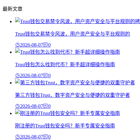
最新文章
Trust钱包交易禁令风波，用户资产安全与平台规则的
2026-08-07
0
Trust钱包怎么找到代币？新手超详细操作指南
2026-08-07
0
第三方钱包Trust，数字资产安全与便捷的双重守护者
2026-08-07
0
刚注册的Trust钱包安全吗？新手专属安全指南
2026-08-07
0