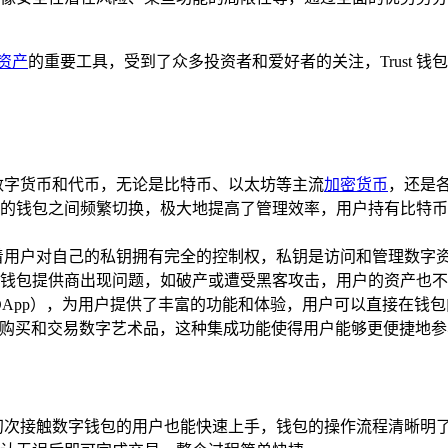
资产
的重要工具，受到了众多投资者和爱好者的关注，Trust 
多种数字货币和代币，无论是比特币、以太坊等主流
加密货币
，还是各
钱包之间频繁切换，极大地提高了管理效率，用户持有比特币用于
这意味着用户对自己的私钥拥有完全的控制权，私钥是访问和管理数
钱包提供商出现问题，如破产或遭受黑客攻击，用户的资产也不
DApp），为用户提供了丰富的功能和体验，用户可以直接在钱包内访问各
T 市场上购买和交易数字艺术品，这种集成功能使得用户能够更便捷
即使是初次接触数字钱包的用户也能快速上手，钱包的操作流程清晰