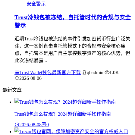
Trust冷钱包被冻结，自托管时代的合规与安全
警示
近期Trust冷钱包被冻结的事件引发加密货币行业广泛关
注，这一案例直击自托管模式下的合规与安全核心痛
点，自托管本是用户自主掌控数字资产的核心优势，但
此次冻结暴露...
Trust Wallet钱包最新官方下载
qbadmin
1.0K
2026-08-06
最新文章
Trust钱包怎么提现？2024超详细新手操作指南
2026-08-08
0