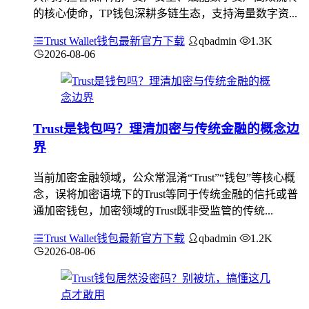
的核心使命，TP钱包深耕多链生态，支持海量数字资...
Trust Wallet钱包最新官方下载
qbadmin
1.3K
2026-08-06
Trust是钱包吗？理清加密与传统金融的概念边
界
当前加密金融领域，公众常混淆“Trust”“钱包”等核心概
念，误将加密语境下的Trust等同于传统金融的信托或普
通加密钱包，加密领域的Trust既非受监管的传统...
Trust Wallet钱包最新官方下载
qbadmin
1.2K
2026-08-06