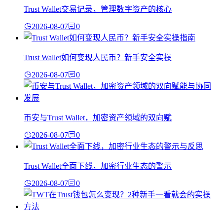
Trust Wallet交易记录，管理数字资产的核心
2026-08-07
0
Trust Wallet如何变现人民币？新手安全实操
2026-08-07
0
币安与Trust Wallet，加密资产领域的双向赋
2026-08-07
0
Trust Wallet全面下线，加密行业生态的警示
2026-08-07
0