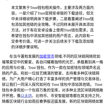
本文聚焦于Trust钱包相关操作，主要涉及两方面内
容，一是介绍了Trust官网安卓版的下载途径，但文
中未详细说明具体下载步骤，二是着重阐述Trust钱
包添加其他链的全攻略，不过同样未展开具体添加
方法，对于有在安卓设备上使用Trust钱包需求，且
希望在钱包中添加其他链的用户而言，此内容有一
定参考价值，可进一步关注后续关于下载及添加链
的详细步骤说明。
在当今蓬勃发展的
加密货币
领域,不同的区块链网络犹如
璀璨星空中的繁星，各自闪耀着独特的光芒，承载着别具一格
的应用与价值，Trust 钱包，作为一款在加密钱包领域声名远
扬的产品，宛如一位技艺精湛的管家，支持着多种区块链网
络，为广大用户精心打造了丰富多样的资产管理与交易体验，
就让我们一同深入探究如何在 Trust 钱包中添加其他链。 Trust
钱包本身宛如一个包容万象的宝库，对多种主流区块链网络敞
开怀抱，像
以太坊
、比特币、币安智能链等都在其支持之列，
随着区块链行业如雨后春笋般迅猛发展，新的区块链网络如繁