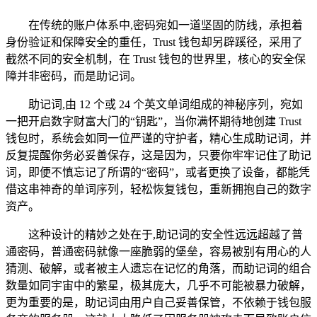
在传统的账户体系中,密码宛如一道坚固的防线，承担着
身份验证和保障安全的重任，Trust 钱包却另辟蹊径，采用了
截然不同的安全机制，在 Trust 钱包的世界里，核心的安全保
障并非密码，而是助记词。
助记词,由 12 个或 24 个英文单词组成的神秘序列，宛如
一把开启数字财富大门的“钥匙”，当你满怀期待地创建 Trust
钱包时，系统会如同一位严谨的守护者，精心生成助记词，并
反复提醒你务必妥善保存，这是因为，只要你牢牢记住了助记
词，即便不慎忘记了所谓的“密码”，或者更换了设备，都能凭
借这串神奇的单词序列，轻松恢复钱包，重新拥抱自己的数字
资产。
这种设计的精妙之处在于,助记词的安全性远远超越了普
通密码，普通密码就像一座脆弱的堡垒，容易被别有用心的人
猜测、破解，或者被主人遗忘在记忆的角落，而助记词的组合
数量如同宇宙中的繁星，极其庞大，几乎不可能被暴力破解，
更为重要的是，助记词由用户自己妥善保管，不依赖于钱包服