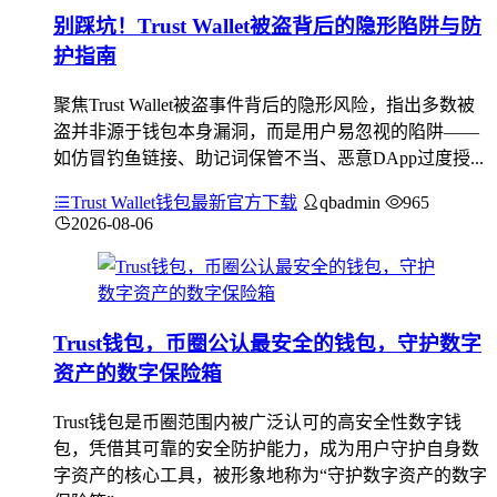
别踩坑！Trust Wallet被盗背后的隐形陷阱与防
护指南
聚焦Trust Wallet被盗事件背后的隐形风险，指出多数被
盗并非源于钱包本身漏洞，而是用户易忽视的陷阱——
如仿冒钓鱼链接、助记词保管不当、恶意DApp过度授...
Trust Wallet钱包最新官方下载
qbadmin
965
2026-08-06
Trust钱包，币圈公认最安全的钱包，守护数字
资产的数字保险箱
Trust钱包是币圈范围内被广泛认可的高安全性数字钱
包，凭借其可靠的安全防护能力，成为用户守护自身数
字资产的核心工具，被形象地称为“守护数字资产的数字