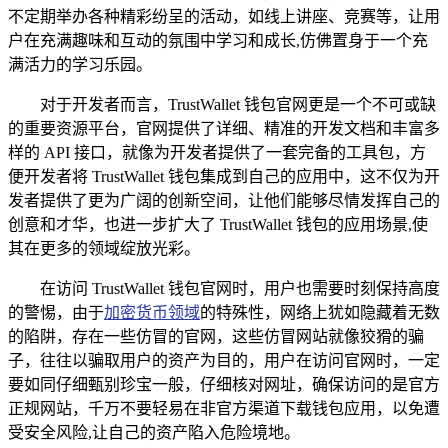
不定期举办各种精彩纷呈的活动，如线上讲座、竞赛等，让用
户在充满趣味和互动的氛围中学习和成长,仿佛置身于一个充
满活力的学习乐园。
对于开发者而言，TrustWallet 钱包官网更是一个不可或缺
的重要资源平台，官网提供了详细、精准的开发文档和丰富多
样的 API 接口，就像为开发者提供了一套完备的工具包，方
便开发者将 TrustWallet 钱包集成到自己的应用中，这不仅为开
发者提供了更为广阔的创新空间，让他们能够尽情发挥自己的
创意和才华，也进一步扩大了 TrustWallet 钱包的应用场景,使
其在更多的领域绽放光彩。
在访问 TrustWallet 钱包官网时，用户也需要时刻保持高度
的警惕，由于
加密货币领域
的特殊性，网络上犹如隐藏着无数
的陷阱，存在一些仿冒的官网，这些仿冒网站就像狡猾的骗
子，往往以骗取用户的资产为目的，用户在访问官网时，一定
要如同仔细甄别珍宝一般，仔细核对网址，确保访问的是官方
正规网站，千万不要轻易在非官方渠道下载钱包应用，以免遭
受安全风险,让自己的资产陷入危险境地。