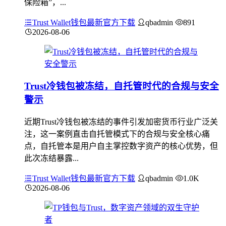
保险箱”，...
Trust Wallet钱包最新官方下载
qbadmin
891
2026-08-06
Trust冷钱包被冻结，自托管时代的合规与安全
警示
近期Trust冷钱包被冻结的事件引发加密货币行业广泛关
注，这一案例直击自托管模式下的合规与安全核心痛
点，自托管本是用户自主掌控数字资产的核心优势，但
此次冻结暴露...
Trust Wallet钱包最新官方下载
qbadmin
1.0K
2026-08-06