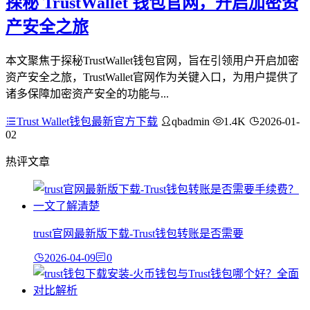
探秘 TrustWallet 钱包官网，开启加密资
产安全之旅
本文聚焦于探秘TrustWallet钱包官网，旨在引领用户开启加密
资产安全之旅，TrustWallet官网作为关键入口，为用户提供了
诸多保障加密资产安全的功能与...
Trust Wallet钱包最新官方下载
qbadmin
1.4K
2026-01-
02
热评文章
trust官网最新版下载-Trust钱包转账是否需要
2026-04-09
0