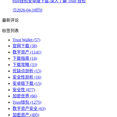
trust钱包安卓版下载-深入了解 Trust 钱包
2026-04-10
0
最新评论
标签列表
Trust Wallet
(57)
官网下载
(38)
数字资产
(1141)
下载指南
(14)
下载攻略
(33)
优缺点剖析
(15)
安全性剖析
(16)
安卓版下载
(15)
安全性
(877)
加密世界
(66)
Trust钱包
(1275)
数字资产安全
(63)
加密资产
(495)