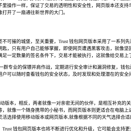
里操作一样，保证了交易的透明性和安全性，网页版本还支持与
就像打开了一扇通往新世界的大门。
不可摧的城堡，至关重要，Trust 钱包网页版本采用了一系列
钥匙，只有用户自己能够掌握，即使网页遭遇黑客攻击，就像坚
满足一定数量的签名条件下，交易才能被执行，这就像给交易上了
就像和一群专业的保镖并肩作战，定期进行安全审计和漏洞修复，钱
用户可以随时查看钱包的安全状态，及时发现和处理潜在的安全问
要取代移动版本，相反，两者就像一对亲密无间的伙伴，是相互补充
等，就像一个随身携带的小秘书，而网页版本则更适合在电脑上
灵活选择使用移动版本或网页版本,就像根据不同的天气选择合适
Trust 钱包网页版本也将不断进行优化和升级，它可能会支持