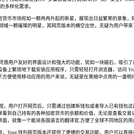
的多样化需求。
密货币市场宛如一颗冉冉升起的新星，展现出日益繁荣的景象，
钱包领域一颗璀璨的明星，其网页版本的横空出世，无疑为用户带
包，它凭借用户友好的界面设计和强大的功能，犹如一块磁石，吸引
上繁琐地下载安装应用程序，只需轻轻打开浏览器，访问 Tru
不方便使用移动应用的用户来说，无疑是在黑暗中点亮的一盏明灯
一样直观，用户打开网页后，只需通过创建新钱包或者导入已有钱包
样看到自己持有的各种加密货币的余额和价值，无论是查看交易
界面，就像一个能说各国语言的翻译官,方便了全球不同地区的用
，Trust 钱包网页版本还提供了便捷的交易功能，用户可以直