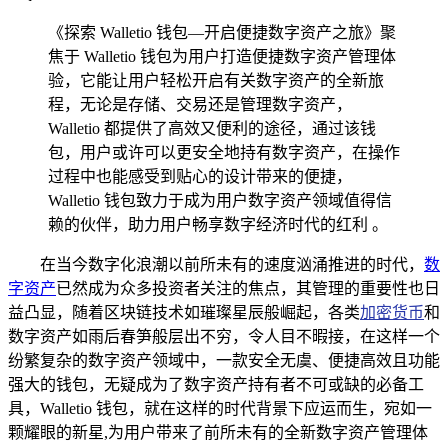
《探索 Walletio 钱包—开启便捷数字资产之旅》聚
焦于 Walletio 钱包为用户打造便捷数字资产管理体
验，它能让用户轻松开启有关数字资产的全新旅
程，无论是存储、交易还是管理数字资产，
Walletio 都提供了高效又便利的途径，通过该钱
包，用户或许可以更安全地持有数字资产，在操作
过程中也能感受到贴心的设计带来的便捷，
Walletio 钱包致力于成为用户数字资产领域值得信
赖的伙伴，助力用户畅享数字经济时代的红利 。
在当今数字化浪潮以前所未有的速度汹涌推进的时代，
数
字资产
已然成为众多投资者关注的焦点，其管理的重要性也日
益凸显，随着区块链技术如璀璨星辰般崛起，各类
加密货币
和
数字资产如雨后春笋般层出不穷，令人目不暇接，在这样一个
纷繁复杂的数字资产领域中，一款安全无虞、便捷高效且功能
强大的钱包，无疑成为了数字资产持有者不可或缺的必备工
具，Walletio 钱包，就在这样的时代背景下应运而生，宛如一
颗耀眼的新星,为用户带来了前所未有的全新数字资产管理体