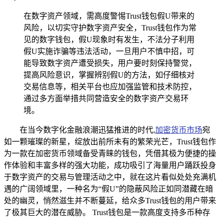
在数字资产领域，需高度警惕Trust钱包假U带来的
风险，以切实守护数字资产安全，Trust钱包作为常
见的数字钱包，假U现象时有发生，不法分子利用
假U实施诈骗等违法活动，一旦用户不慎中招，可
能导致数字资产遭受损失，用户要时刻保持警觉，
提高风险意识，掌握辨别假U的方法，如仔细核对
交易信息等，相关平台也应加强监管和技术防控，
通过多方面举措共同营造安全的数字资产交易环
境。
在当今数字化金融浪潮迅猛推进的时代,
加密货币市场
宛
如一颗璀璨的新星，绽放出前所未有的繁荣光芒，Trust钱包作
为一款在加密货币领域备受青睐的钱包，凭借其极为便捷的操
作体验和丰富多样的强大功能，成功吸引了海量用户踊跃投身
于数字资产的交易与管理活动之中，就在这片看似处处充满机
遇的广阔领域里，一种名为“假U”的隐蔽风险正如同潜藏在暗
处的幽灵，悄然滋生并不断蔓延，给众多Trust钱包的用户带来
了极其巨大的潜在威胁。 Trust钱包是一款高度支持多币种存