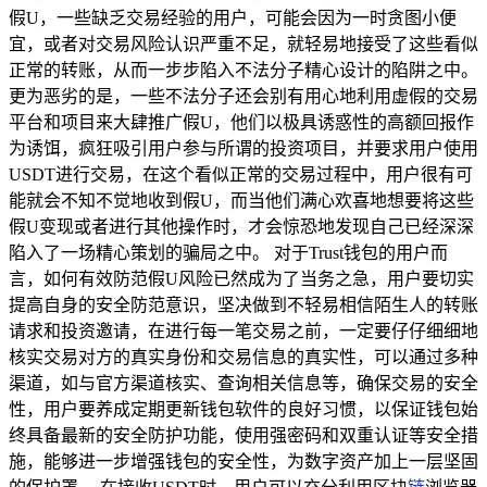
假U，一些缺乏交易经验的用户，可能会因为一时贪图小便
宜，或者对交易风险认识严重不足，就轻易地接受了这些看似
正常的转账，从而一步步陷入不法分子精心设计的陷阱之中。
更为恶劣的是，一些不法分子还会别有用心地利用虚假的交易
平台和项目来大肆推广假U，他们以极具诱惑性的高额回报作
为诱饵，疯狂吸引用户参与所谓的投资项目，并要求用户使用
USDT进行交易，在这个看似正常的交易过程中，用户很有可
能就会不知不觉地收到假U，而当他们满心欢喜地想要将这些
假U变现或者进行其他操作时，才会惊恐地发现自己已经深深
陷入了一场精心策划的骗局之中。 对于Trust钱包的用户而
言，如何有效防范假U风险已然成为了当务之急，用户要切实
提高自身的安全防范意识，坚决做到不轻易相信陌生人的转账
请求和投资邀请，在进行每一笔交易之前，一定要仔仔细细地
核实交易对方的真实身份和交易信息的真实性，可以通过多种
渠道，如与官方渠道核实、查询相关信息等，确保交易的安全
性，用户要养成定期更新钱包软件的良好习惯，以保证钱包始
终具备最新的安全防护功能，使用强密码和双重认证等安全措
施，能够进一步增强钱包的安全性，为数字资产加上一层坚固