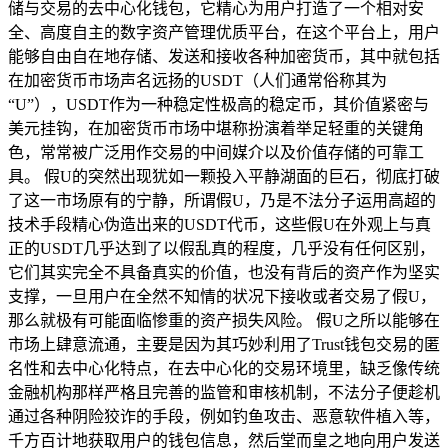
储与交易的去中心化钱包，它精心为用户打造了一个相对安
全、高度自主的数字资产管理优质平台，在这个平台上，用户
能够自由自在地存储、发送和接收各种加密货币，其中就包括
在加密货币市场声名远扬的USDT（人们通常俗称其为
“U”），USDT作为一种稳定性极高的稳定币，其价值紧密与
美元挂钩，在加密货币市场中堪称扮演着举足轻重的关键角
色，常常被广泛用作交易的中间媒介以及价值存储的可靠工
具。 假U的突然出现犹如一颗投入平静湖面的巨石，彻底打破
了这一市场原有的宁静，所谓假U，乃是不法分子运用高超的
技术手段精心伪造出来的USDT代币，这些假U在外观上与真
正的USDT几乎达到了以假乱真的程度，几乎没有任何区别，
它们其实完全不具备真实的价值，也没有背后的资产作为坚实
支撑，一旦用户在全然不知情的状况下接收或者交易了假U，
那么就极有可能面临惨重的资产损失风险。 假U之所以能够在
市场上肆意流通，主要是因为其巧妙利用了Trust钱包交易的匿
名性和去中心化特点，在去中心化的交易环境里，缺乏像传统
金融机构那样严格且完善的监管和审核机制，不法分子便趁机
通过各种阴险狡诈的手段，例如钓鱼攻击、恶意软件植入等，
千方百计地获取用户的钱包信息，然后堂而皇之地向用户发送