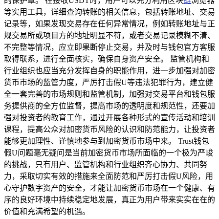
的保护罩。 在接收USDT时，用户可以充分利用区块
链
浏览器
等实用工具，详细查询转账的相关信息，包括转账地址、交易
记录等，如果发现交易存在任何异常情况，例如转账地址与正
规交易所或项目方的地址明显不符，或者交易记录模糊不清、
不完整等情况，应立即果断停止交易，并及时与钱包官方客服
取得联系，进行全面核实，确保自身资产安全。 监管机构和
行业组织也应当充分发挥自身的职能作用，进一步加强对加密
货币市场的监管力度，严厉打击假U等违法犯罪行为，建立健
全一套完善的市场规则和监管机制，加强对交易平台和钱包服
务提供商的全方位监督，提高市场的透明度和规范性，还要加
强对投资者的教育工作，通过开展各种形式的宣传活动和培训
课程，提高公众对加密货币风险的认识和防范能力，让投资者
能够更加理性、谨慎地参与到加密货币市场中来。 Trust钱包
假U问题毫无疑问是当前加密货币市场所面临的一个极为严峻
的挑战，只有用户、监管机构和行业组织齐心协力、共同努
力，采取切实有效的措施来全面防范和严厉打击假U风险，用
心守护数字资产的安全，才能让加密货币市场在一个健康、有
序的良好环境中持续稳定地发展，真正为用户带来实实在在的
价值和充满希望的机遇。