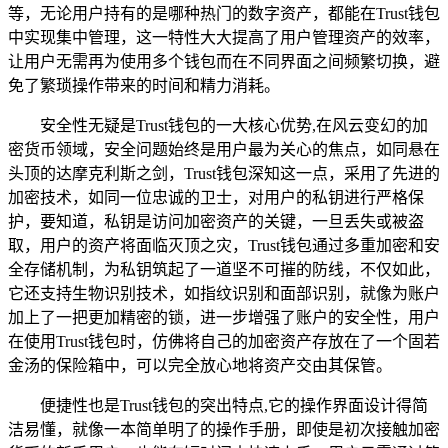
等，无论用户持有的是哪种热门的数字资产，都能在Trust钱包
中实现集中管理，这一特性大大提高了用户管理资产的效率，
让用户无需再为使用多个钱包而在不同界面之间频繁切换，避
免了繁琐操作带来的时间和精力消耗。
安全性无疑是Trust钱包的一大核心优势,在风云变幻的加
密货币领域，安全问题始终是用户最为关心的焦点，如同悬在
头顶的达摩克利斯之剑，Trust钱包深知这一点，采用了先进的
加密技术，如同一位忠诚的卫士，对用户的私钥进行严格保
护，要知道，私钥是访问加密资产的关键，一旦丢失或被盗
取，用户的资产将面临灭顶之灾，Trust钱包通过多重加密和安
全存储机制，为私钥筑起了一道坚不可摧的防线，不仅如此，
它还支持生物识别技术，如指纹识别和面部识别，就像为账户
加上了一把更加精密的锁，进一步增强了账户的安全性，用户
在使用Trust钱包时，仿佛将自己的加密资产存放在了一个固若
金汤的保险箱中，可以完全放心地将资产交由其保管。
便捷性也是Trust钱包的突出特点,它的操作界面设计得简
洁易懂，就像一本简单明了的操作手册，即使是初次接触加密