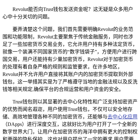
Revolut能否向Trust钱包发送资金呢？这无疑是众多用户
心中十分关切的问题。
要弄清楚这个问题，我们首先需要明确Revolut的业务范
围和功能限制，Revolut主要聚焦于传统金融服务，同时也涉
足了一些加密货币交易业务，它允许用户持有多种法定货币，
就像一个装满不同国家货币的“数字钱袋子”，方便用户进行跨
国交易，用户还能持有少量加密货币，Revolut对于加密货币
的处理有着自身严格的规则和监管要求，在许多地区，
Revolut并不允许用户直接将其账户内的加密货币提取到外部
钱包，这一举措其实是为了严格遵守当地的金融法规以及反洗
钱等相关规定,确保平台的合规运营和用户资金的安全。
Trust钱包则以其显著的去中心化特性和广泛支持加密资产
的优势而闻名遐迩，用户使用Trust钱包，不仅可以安全地存
储、高效地管理各种不同的加密货币，还能够与
去中心化应用
（DApps）进行深度交互，这就好比为用户打开了一个全新的
数字世界大门，让用户在加密货币的海洋中拥有更大的控制权
和更强的隐私保护，这也对用户提出了一定的要求,用户需要