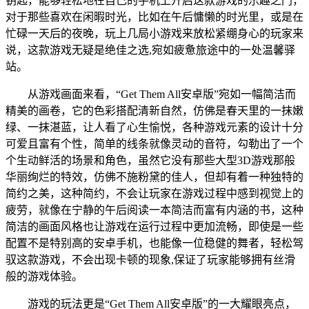
钥匙，能够轻松地在自己的手机上开启这款游戏的乐趣之门，
对于那些喜欢在闲暇时光，比如在午后慵懒的时光里，或是在
忙碌一天后的夜晚，玩上几局小游戏来放松紧绷身心的玩家来
说，这款游戏无疑是绝佳之选,宛如疲惫旅途中的一处温馨驿
站。
从游戏画面来看，“Get Them All安卓版”宛如一幅简洁而
精美的画卷，它的色彩搭配清新自然，仿佛是春天里的一抹嫩
绿、一抹湛蓝，让人看了心生愉悦，各种游戏元素的设计十分
可爱且富有个性，简单的线条就像灵动的音符，勾勒出了一个
个生动鲜活的场景和角色，虽然它没有那些大型3D游戏那般
华丽绚烂的特效，仿佛不施粉黛的佳人，但却有着一种独特的
简约之美，这种简约，不会让玩家在游戏过程中感到视觉上的
疲劳，就像在宁静的午后阅读一本简洁而富有内涵的书，这种
简洁的画面风格也让游戏在运行过程中更加流畅，即使是一些
配置不是特别高的安卓手机，也能像一位稳健的舞者，轻松驾
驭这款游戏，不会出现卡顿的现象,保证了玩家能够拥有丝滑
般的游戏体验。
游戏的玩法更是“Get Them All安卓版”的一大耀眼亮点，