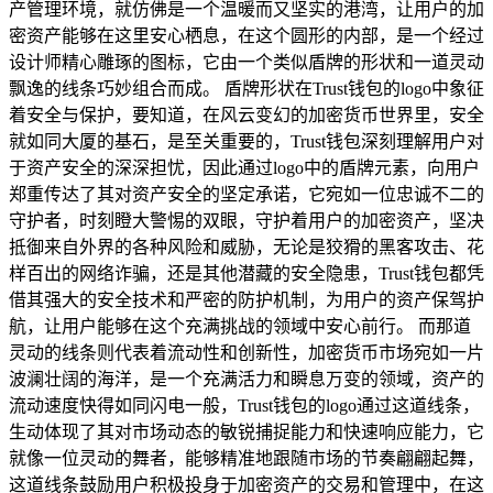
产管理环境，就仿佛是一个温暖而又坚实的港湾，让用户的加
密资产能够在这里安心栖息，在这个圆形的内部，是一个经过
设计师精心雕琢的图标，它由一个类似盾牌的形状和一道灵动
飘逸的线条巧妙组合而成。 盾牌形状在Trust钱包的logo中象征
着安全与保护，要知道，在风云变幻的加密货币世界里，安全
就如同大厦的基石，是至关重要的，Trust钱包深刻理解用户对
于资产安全的深深担忧，因此通过logo中的盾牌元素，向用户
郑重传达了其对资产安全的坚定承诺，它宛如一位忠诚不二的
守护者，时刻瞪大警惕的双眼，守护着用户的加密资产，坚决
抵御来自外界的各种风险和威胁，无论是狡猾的黑客攻击、花
样百出的网络诈骗，还是其他潜藏的安全隐患，Trust钱包都凭
借其强大的安全技术和严密的防护机制，为用户的资产保驾护
航，让用户能够在这个充满挑战的领域中安心前行。 而那道
灵动的线条则代表着流动性和创新性，加密货币市场宛如一片
波澜壮阔的海洋，是一个充满活力和瞬息万变的领域，资产的
流动速度快得如同闪电一般，Trust钱包的logo通过这道线条，
生动体现了其对市场动态的敏锐捕捉能力和快速响应能力，它
就像一位灵动的舞者，能够精准地跟随市场的节奏翩翩起舞，
这道线条鼓励用户积极投身于加密资产的交易和管理中，在这