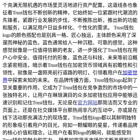
个充满无限机遇的市场里灵活地进行资产配置，这道线条也象
征着Trust钱包不断创新的精神，它始终如一位紧跟时代潮流的
先锋者，紧跟行业发展的步伐，不断推陈出新，推出新的功能
和服务，以满足用户日益多样化、个性化的需求。 Trust钱包
logo的颜色搭配也是别具一格、匠心独运，主体颜色采用了深
邃而神秘的蓝色，蓝色通常给人一种沉稳、可靠的感觉，这种
感觉就像是一位值得信赖的老友，进一步强化了Trust钱包在用
户心中安全、值得托付的形象，蓝色还与科技、未来等前沿概
念紧密相连，暗示着Trust钱包在加密货币领域具有前瞻性和引
领性，就像是一盏照亮前行道路的明灯，引领着用户在
加密世
界
中探索未知的未来。 在品牌传播方面，Trust钱包logo起到了
至关重要的作用，它成为了Trust钱包在竞争激烈的市场中的一
张独特名片，让用户在琳琅满目的众多加密钱包应用中能够迅
速识别和记住Trust钱包，无论是在
官方网站
那简洁而又专业的
页面上，还是在社交媒体平台那热闹非凡的互动中，亦或是在
线下活动那充满活力的现场里，Trust钱包logo都以其鲜明独特
的形象吸引着用户的目光，宛如一颗耀眼的星星，传递着品牌
的核心价值和理念，让用户在看到logo的瞬间，就能感受到