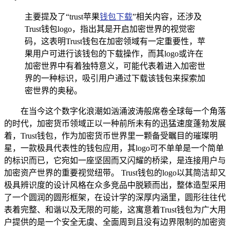
主要提及了“trust苹果
钱包下载
”相关内容，还涉及
Trust钱包logo，指出其是开启加密世界的视觉密
码，这表明Trust钱包在加密领域有一定重要性，苹
果用户可进行该钱包的下载操作，而其logo或许在
加密世界中有着独特意义，可能代表着进入加密世
界的一种标识，吸引用户通过下载该钱包来探索加
密世界的奥秘。
在当今这个数字化浪潮如汹涌波涛般席卷全球每一个角落
的时代，加密货币领域正以一种前所未有的迅猛速度蓬勃发展
着，Trust钱包，作为加密货币世界里一颗备受瞩目的璀璨明
星，一款极具代表性的钱包应用，其logo可不单单是一个简单
的标识而已，它宛如一座坚固而又闪耀的桥梁，是连接用户与
加密资产世界的重要视觉纽带。 Trust钱包的logo以其简洁却又
极具辨识度的设计风格在众多竞品中脱颖而出，整体造型采用
了一个圆润的圆形框架，在设计学的深厚内涵里，圆形往往代
表着完整、和谐以及无限的可能，这寓意着Trust钱包为广大用
户提供的是一个安全无虞、全面周到且没有边界限制的加密资