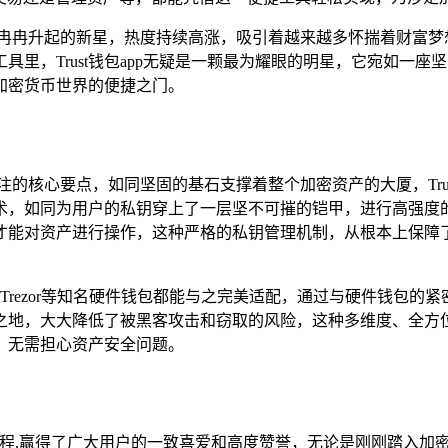
冉冉升起的新星，热度持续高涨，吸引着越来越多怀揣着财富梦
里，Trust钱包app无疑是一颗最为耀眼的明星，它宛如一座
加密货币世界的便捷之门。
的核心要点，如同坚固的基石支撑着整个加密资产的大厦，Trus
术，如同为用户的私钥穿上了一层坚不可摧的铠甲，进行高强度
才能对资产进行操作，这种严格的私钥管理机制，从根本上保障
dger和Trezor等知名硬件钱包都能与之完美适配，通过与硬件
，大大降低了被黑客攻击和窃取的风险，这种多维度、全方位的安
，无需担心资产安全问题。
操作流程,赢得了广大用户的一致喜爱和高度赞誉，无论是刚刚踏入