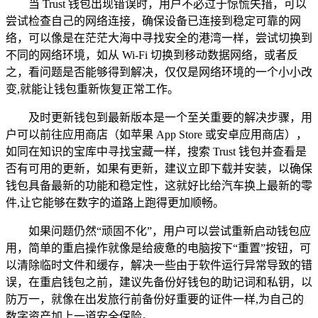
当 Trust 钱包出现错误时，用户不必过于惊慌失措，可以
尝试检查自己的网络连接，确保设备已连接到稳定可靠的网
络，可以像是在茫茫大海中寻找安全的港湾一样，尝试切换到
不同的网络环境，如从 Wi-Fi 切换到移动数据网络，或者反
之，看问题是否能够得到解决，仅仅是网络环境的一个小小改
变,就能让钱包重新恢复正常工作。
及时更新钱包到最新版本是一个至关重要的解决步骤，用
户可以前往应用商店（如苹果 App Store 或安卓应用商店），
如同在知识的宝库中寻找宝藏一样，搜索 Trust 钱包并查看是
否有可用的更新，如果有更新，建议立即下载并安装，以确保
钱包具备最新的功能和稳定性，这就好比给汽车换上最新的零
件,让它能够在数字的道路上跑得更加顺畅。
如果问题仍然“顽固不化”，用户可以尝试重新启动钱包应
用，简单的重启操作就像是给疲惫的电脑按下“重置”按钮，可
以清除临时文件和缓存，解决一些由于软件运行异常导致的错
误，在重启钱包之前，建议先备份好钱包的助记词和私钥，以
防万一，就像在出发旅行前备份好重要的证件一样,为自己的
数字资产加上一道安全保险。