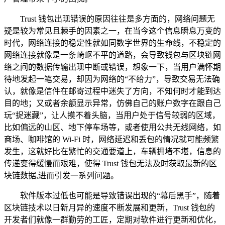
Trust 钱包出现错误的原因往往是多方面的，网络问题无
疑是较为常见且棘手的因素之一，在当今这个信息瞬息万变的
时代，网络连接的稳定性就如同数字世界的生命线，不稳定的
网络连接就像是一条崎岖不平的道路，会导致钱包与区块链网
络之间的数据传输出现中断或错误，想象一下，当用户满怀期
待地发起一笔交易，却因为网络的“不给力”，导致交易无法确
认，就像是信件在邮寄过程中迷失了方向，不知何时才能到达
目的地；又或者余额显示异常，仿佛自己的账户数字在跟自己
玩“捉迷藏”，让人摸不着头脑，当用户处于信号较弱的区域，
比如偏远的山区、地下停车场等，或者使用公共无线网络，如
商场、咖啡馆的 Wi-Fi 时，网络延迟和丢包的情况就可能频繁
发生，这就好比在繁忙的交通要道上，车辆拥堵不堪，信息的
传递变得缓慢而艰难，使得 Trust 钱包无法及时获取最新的区
块链数据,进而引发一系列问题。
软件版本过低也可能是导致错误出现的“幕后黑手”，随着
区块链技术以日新月异的速度不断发展和更新，Trust 钱包的
开发者们就像一群勤劳的工匠，定期对软件进行更新和优化，