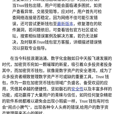
当Trust钱包出错，用户可能会面临诸多困扰，如资
产查看异常、交易受阻等，应对时，用户首先可检
查网络连接是否稳定，因为网络不佳可能引发错
误，还可尝试更新钱包至
最新版本
，修复潜在的软
件漏洞，若问题依旧，可查看钱包官方社区或论
坛，搜索相似错误案例及解决方案，若仍无法解
决，及时联系Trust钱包官方客服，详细描述错误情
况以获取专业指导。
在当今科技浪潮汹涌、数字化金融如日中天般飞速发展的
时代，加密货币宛如一颗璀璨的新星，吸引着众多投资者投身
其中，而加密货币钱包，就像是数字资产的安全港湾，成为了
众多投资者细致管理数字资产不可或缺的重要工具，Trust 钱
包，作为一款在加密货币钱包领域广负盛名、备受欢迎的应
用，凭借其卓越的便捷性、坚如磐石的
安全性
以及丰富多样的
功能，成功赢得了大量用户的青睐与信任，如同任何复杂精密
的软件系统都难以避免会出现小瑕疵一样，Trust 钱包有时也
会“闹点小脾气”，出现各种令人头疼的错误,给用户的数字资
产管理带来不小的困扰。