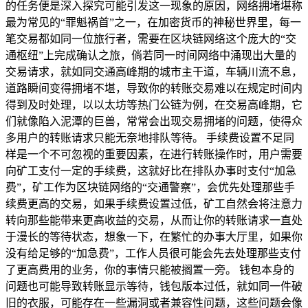
的任务便是深入探究可能引发这一现象的原因，网络拥堵堪称
最为常见的“罪魁祸首”之一，在加密货币的神秘世界里，每一
笔交易都如同一位旅行者，需要在区块链网络这个庞大的“交
通枢纽”上完成确认之旅，倘若同一时间网络中涌现出大量的
交易请求，就如同交通高峰期的城市主干道，车辆川流不息，
道路瞬间变得拥堵不堪，导致你的转账交易难以在规定时间内
得到及时处理，以以太坊等热门公链为例，在交易高峰期，它
们就像陷入泥潭的巨兽，常常会出现交易拥堵的问题，使得众
多用户的转账请求只能无奈地排队等待。 手续费设置不足同
样是一个不可忽视的重要因素，在进行转账操作时，用户需要
向矿工支付一定的手续费，这就好比在排队办事时支付“加急
费”，矿工作为区块链网络的“交通警察”，会优先处理那些手
续费更高的交易，如果手续费设置过低，矿工自然会将注意力
转向那些能带来更高收益的交易，从而让你的转账请求一直处
于漫长的等待状态，想象一下，在繁忙的办事大厅里，如果你
没有给足够的“加急费”，工作人员很可能会先去处理那些支付
了更高费用的业务，你的事情只能被搁置一旁。 钱包本身的
问题也可能导致转账显示等待，钱包版本过低，就如同一件破
旧的衣服，可能存在一些漏洞或者兼容性问题，这些问题会像