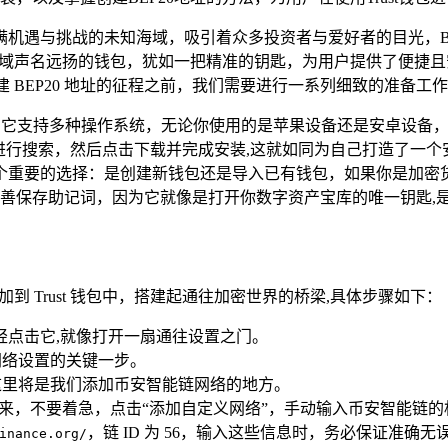
满机遇与挑战的未知海域，吸引着众多投资者与爱好者的目光，BE
货币领域声名远扬的钱包，犹如一把精准的钥匙，为用户提供了便捷且
在开启创建 BEP20 地址的征程之前，我们需要进行一系列细致的准
容性，它支持多种操作系统，无论你使用的是苹果设备还是安卓设备
rust Wallet”进行搜索，然后点击下载并完成安装,这就如同为自己打
面临一个重要的选择：是创建新钱包还是导入已有钱包，如果你是
善保存助记词，因为它就像是打开你数字资产宝库的唯一钥匙,
加到 Trust 钱包中，搭建起通往加密世界的桥梁,具体步骤如下：
轻轻点击它,就像打开一扇通往设置之门。
网络设置的关键一步。
这里将是我们添加币安智能链网络的地方。
，不要着急，点击“添加自定义网络”，手动输入币安智能链的相关
，链 ID 为 56，输入这些信息时，务必保证准确
inance.org/