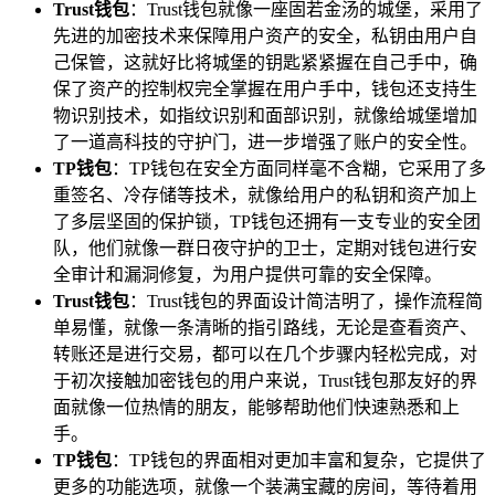
Trust钱包
：Trust钱包就像一座固若金汤的城堡，采用了
先进的加密技术来保障用户资产的安全，私钥由用户自
己保管，这就好比将城堡的钥匙紧紧握在自己手中，确
保了资产的控制权完全掌握在用户手中，钱包还支持生
物识别技术，如指纹识别和面部识别，就像给城堡增加
了一道高科技的守护门，进一步增强了账户的安全性。
TP钱包
：TP钱包在安全方面同样毫不含糊，它采用了多
重签名、冷存储等技术，就像给用户的私钥和资产加上
了多层坚固的保护锁，TP钱包还拥有一支专业的安全团
队，他们就像一群日夜守护的卫士，定期对钱包进行安
全审计和漏洞修复，为用户提供可靠的安全保障。
Trust钱包
：Trust钱包的界面设计简洁明了，操作流程简
单易懂，就像一条清晰的指引路线，无论是查看资产、
转账还是进行交易，都可以在几个步骤内轻松完成，对
于初次接触加密钱包的用户来说，Trust钱包那友好的界
面就像一位热情的朋友，能够帮助他们快速熟悉和上
手。
TP钱包
：TP钱包的界面相对更加丰富和复杂，它提供了
更多的功能选项，就像一个装满宝藏的房间，等待着用