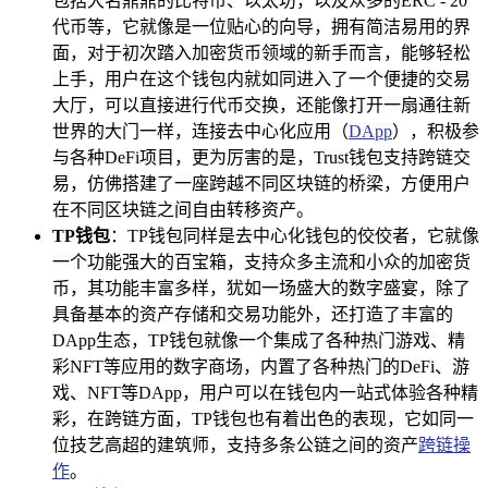
包括大名鼎鼎的比特币、以太坊，以及众多的ERC - 20
代币等，它就像是一位贴心的向导，拥有简洁易用的界
面，对于初次踏入加密货币领域的新手而言，能够轻松
上手，用户在这个钱包内就如同进入了一个便捷的交易
大厅，可以直接进行代币交换，还能像打开一扇通往新
世界的大门一样，连接去中心化应用（
DApp
），积极参
与各种DeFi项目，更为厉害的是，Trust钱包支持跨链交
易，仿佛搭建了一座跨越不同区块链的桥梁，方便用户
在不同区块链之间自由转移资产。
TP钱包
：TP钱包同样是去中心化钱包的佼佼者，它就像
一个功能强大的百宝箱，支持众多主流和小众的加密货
币，其功能丰富多样，犹如一场盛大的数字盛宴，除了
具备基本的资产存储和交易功能外，还打造了丰富的
DApp生态，TP钱包就像一个集成了各种热门游戏、精
彩NFT等应用的数字商场，内置了各种热门的DeFi、游
戏、NFT等DApp，用户可以在钱包内一站式体验各种精
彩，在跨链方面，TP钱包也有着出色的表现，它如同一
位技艺高超的建筑师，支持多条公链之间的资产
跨链操
作
。