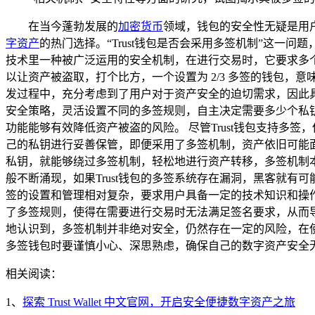
在当今蓬勃发展的
加密货币
领域，钱包的安全性无疑是用
字资产
的热门选择。“Trust钱包是否会采用多签机制”这一
技术里一种被广泛运用的安全机制，在进行交易时，它要求多
以让资产被盗取，打个比方，一个设置为 2/3 多签的钱包，意
发过程中，充分考虑到了用户对于资产安全的迫切需求，因此具
安全策略，灵活设置不同的多签规则，自主决定需要多少个私
功能能够有效降低资产被盗的风险。 尽管Trust钱包支持
己的私钥进行妥善保管，即便采用了多签机制，资产依旧可能
私钥，就能够绕过多签机制，轻松地进行资产转移，多签机制
般不断涌现，如果Trust钱包的多签系统存在漏洞，黑客就有
签的设置和管理相对复杂，要求用户具备一定的技术知识和操
了多签规则，使得在需要进行交易时无法满足签名要求，从而导
地认识到，多签机制并非绝对安全，仍然存在一定的风险，在使
多签钱包时要谨慎小心、深思熟虑，确保自己的数字资产安全无
相关阅读：
1、
探索 Trust Wallet 中文官网，开启安全便捷数字资产之旅