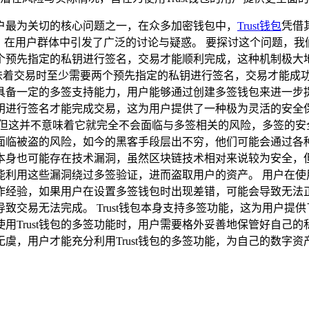
户最为关切的核心问题之一，在众多加密钱包中，
Trust钱包
凭借
问题，在用户群体中引发了广泛的讨论与疑惑。 要探讨这个问题
个预先指定的私钥进行签名，交易才能顺利完成，这种机制极大
味着交易时至少需要两个预先指定的私钥进行签名，交易才能成功。 T
备一定的多签支持能力，用户能够通过创建多签钱包来进一步提升
钥进行签名才能完成交易，这为用户提供了一种极为灵活的安全
多签，但这并不意味着它就完全不会面临与多签相关的风险，多签的
面临被盗的风险，如今的黑客手段层出不穷，他们可能会通过各
本身也可能存在技术漏洞，虽然区块链技术相对来说较为安全，
可能利用这些漏洞绕过多签验证，进而盗取用户的资产。 用户在使用
作经验，如果用户在设置多签钱包时出现差错，可能会导致无法
致交易无法完成。 Trust钱包本身支持多签功能，这为用户提
用Trust钱包的多签功能时，用户需要格外妥善地保管好自己
虞，用户才能充分利用Trust钱包的多签功能，为自己的数字